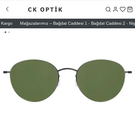
rgo
Mağazalarımız – Bağdat Caddesi 1 - Bağdat Caddesi 2 - Nişantaş