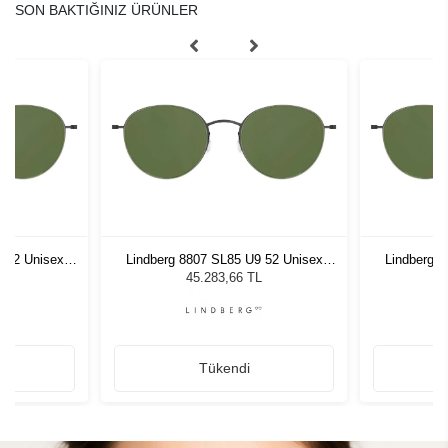
SON BAKTIĞINIZ ÜRÜNLER
 52 Unisex
Lindberg 8807 SL85 U9 52 Unisex
Lindberg 
ğü
Güneş Gözlüğü
G
L
45.283,66 TL
Tükendi