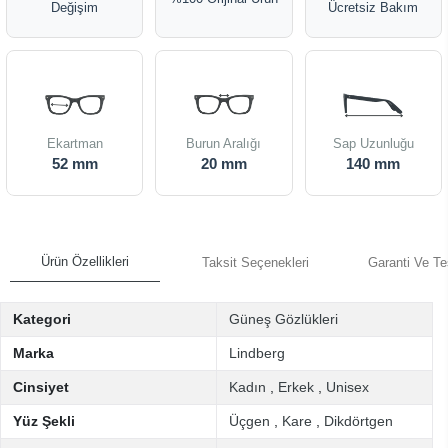
Değişim
Ücretsiz Bakım
Ekartman
Burun Aralığı
Sap Uzunluğu
52 mm
20 mm
140 mm
Ürün Özellikleri
Taksit Seçenekleri
Garanti Ve Te
Kategori
Güneş Gözlükleri
Marka
Lindberg
Cinsiyet
Kadın
,
Erkek
,
Unisex
Yüz Şekli
Üçgen
,
Kare
,
Dikdörtgen