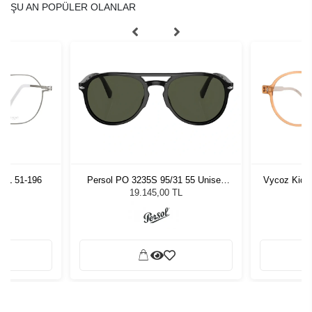
ŞU AN POPÜLER OLANLAR
SIL 51-196
Persol PO 3235S 95/31 55 Unisex
Vycoz Kids
Güneş Gözlüğü
19.145,00 TL