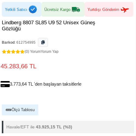
Yetkili Satıcı
Ücretsiz Kargo
Yurtdışı Gönderim
Lindberg 8807 SL85 U9 52 Unisex Güneş
Gözlüğü
Barkod
:
612754995
(0) Yorum
Yorum Yap
45.283,66 TL
3.773,64 TL 'den başlayan taksitlerle
Ölçü Tablosu
Havale/EFT ile
43.925,15 TL
(%3)