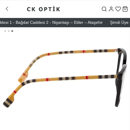
1 - Bağdat Caddesi 2 - Nişantaşı – Etiler – Ataşehir
Şimdi Üye ol ! 