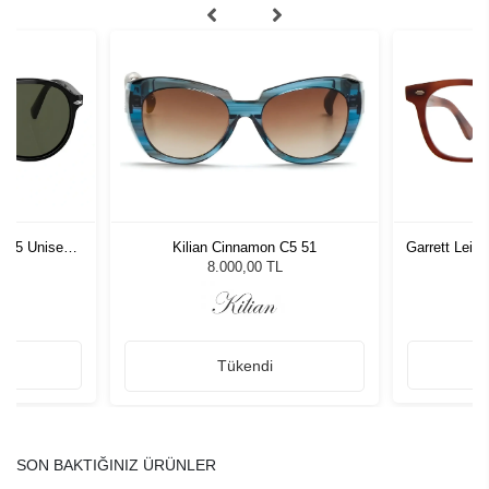
1 55 Unisex
Kilian Cinnamon C5 51
Garrett Leig
ğü
L
8.000,00 TL
Tükendi
SON BAKTIĞINIZ ÜRÜNLER