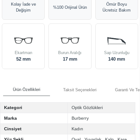
Kolay İade ve
Ömür Boyu
%100 Orijinal Ürün
Değişim
Ücretsiz Bakım
Ekartman
Burun Aralığı
Sap Uzunluğu
52 mm
17 mm
140 mm
Ürün Özellikleri
Taksit Seçenekleri
Garanti Ve Te
Kategori
Optik Gözlükleri
Marka
Burberry
Cinsiyet
Kadın
Yüz Şekli
Oval
,
Yuvarlak
,
Kalp
,
Kare