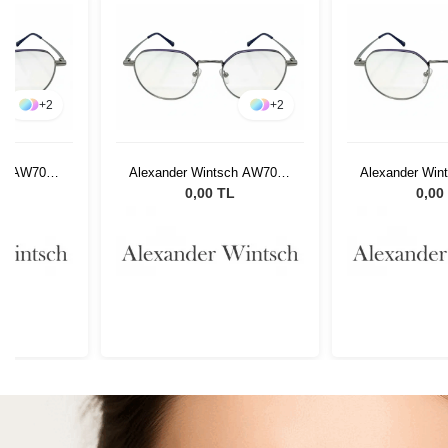
+
2
+
2
ch AW7009
Alexander Wintsch AW7009
Alexander Win
C3
C
L
0,00 TL
0,00