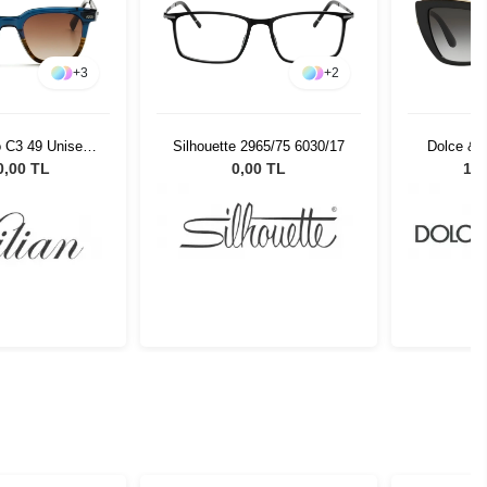
+
3
+
2
io C3 49 Unisex
Silhouette 2965/75 6030/17
Dolce &
 Gözlüğü
501/8G 
0,00 TL
0,00 TL
15.