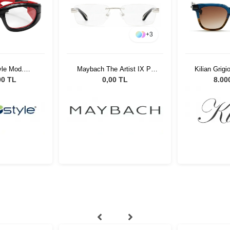
+
3
yle Mod.
Maybach The Artist IX P-
Kilian Grig
92000
AAS-Z25
Güneş
00 TL
0,00 TL
8.00