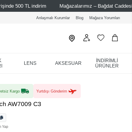
indirim
Mağazalarımız – Bağdat Caddesi 1 - Bağdat Cadd
Anlaşmalı Kurumlar
Blog
Mağaza Yorumları
K
İNDİRİMLİ
LENS
AKSESUAR
I
ÜRÜNLER
etsiz Kargo
Yurtdışı Gönderim
sch AW7009 C3
m Yap