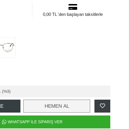
0,00 TL 'den başlayan taksitlerle
L
(%3)
LE
HEMEN AL
WHATSAPP İLE SİPARİŞ VER