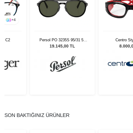
+
4
446 C2
Persol PO 3235S 95/31 55
Centro St
Unisex Güneş Gözlüğü
F02751
L
19.145,00 TL
8.000,
SON BAKTIĞINIZ ÜRÜNLER