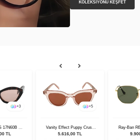
KOLEKSİYONU KEŞFET
+
3
+
5
S 17N60B 52
Vanity Effect Puppy Crush
Ray-Ban R
ş Gözlüğü
DMC Kadın Güneş Gözlüğü
Unisex G
,00 TL
5.616,00 TL
9.90