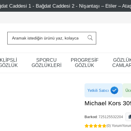
t Caddesi 2 - Nişantaşı – Etiler – Ataşehir
750 TL Üze
KLİPSLİ
SPORCU
PROGRESİF
GÖZLÜ
GÖZLÜK
GÖZLÜKLERİ
GÖZLÜK
CAMLAR
Yetkili Satıcı
Ücr
Michael Kors 30
Barkod
:
725125532204
(0) Yorum
Yoru