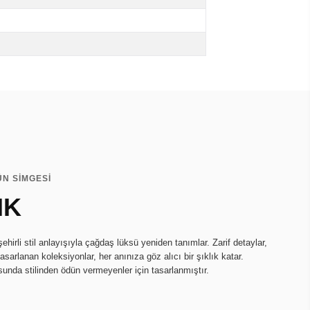
N SİMGESİ
IK
ehirli stil anlayışıyla çağdaş lüksü yeniden tanımlar. Zarif detaylar,
 tasarlanan koleksiyonlar, her anınıza göz alıcı bir şıklık katar.
da stilinden ödün vermeyenler için tasarlanmıştır.