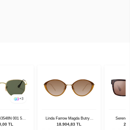
+
3
B3548N 001 51
Linda Farrow Magda Butrym
Serenge
üneş Gözlüğü
19 C2 White Light Gold
8371 Erk
0,00 TL
18.904,83 TL
22.
Mocha Grand Kadın Güneş