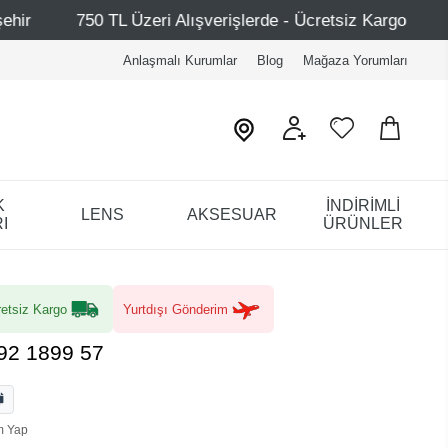
ri Alışverişlerde - Ücretsiz Kargo
Mağazalarımız – Bağ
Anlaşmalı Kurumlar
Blog
Mağaza Yorumları
K
İNDİRİMLİ
LENS
AKSESUAR
I
ÜRÜNLER
etsiz Kargo
Yurtdışı Gönderim
92 1899 57
m Yap