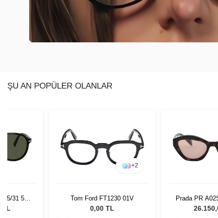
ŞU AN POPÜLER OLANLAR
+
2
 95/31 55
Tom Ford FT1230 01V
Prada PR A02
Gözlüğü
Kadın Güne
0 TL
0,00 TL
26.150