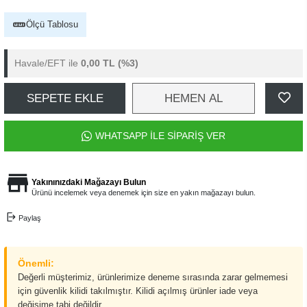
Ölçü Tablosu
Havale/EFT ile
0,00 TL
(%3)
SEPETE EKLE
HEMEN AL
WHATSAPP İLE SİPARİŞ VER
Yakınınızdaki Mağazayı Bulun
Ürünü incelemek veya denemek için size en yakın mağazayı bulun.
Paylaş
Önemli:
Değerli müşterimiz, ürünlerimize deneme sırasında zarar gelmemesi
için güvenlik kilidi takılmıştır. Kilidi açılmış ürünler iade veya
değişime tabi değildir.