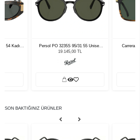
7 - 54 Kadın
Persol PO 3235S 95/31 55 Unisex
Carrera 3
ğü
Güneş Gözlüğü
L
19.145,00 TL
SON BAKTIĞINIZ ÜRÜNLER