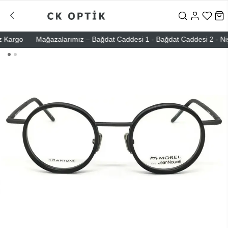
argo
Mağazalarımız – Bağdat Caddesi 1 - Bağdat Caddesi 2 - Nişantaş