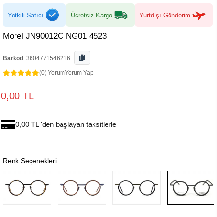
Yetkili Satıcı
Ücretsiz Kargo
Yurtdışı Gönderim
Morel JN90012C NG01 4523
Barkod
:
3604771546216
(0) Yorum
Yorum Yap
0,00 TL
0,00 TL 'den başlayan taksitlerle
Renk Seçenekleri: