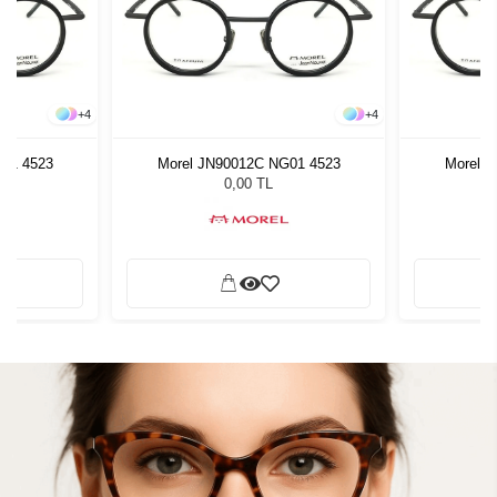
+
4
+
4
01 4523
Morel JN90012C NG01 4523
Morel 
0,00 TL