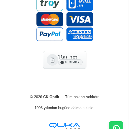
llms.txt
AI READY
© 2026
CK Optik
— Tüm hakları saklıdır.
1996 yılından bugüne daima sizinle.