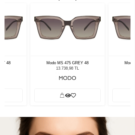
EY 48
Modo MS 475 GREY 48
Modo
L
13.738,98 TL