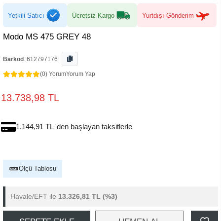
Yetkili Satıcı
Ücretsiz Kargo
Yurtdışı Gönderim
Modo MS 475 GREY 48
Barkod
:
612797176
(0) Yorum
Yorum Yap
13.738,98 TL
1.144,91 TL 'den başlayan taksitlerle
Ölçü Tablosu
Havale/EFT ile
13.326,81 TL
(%3)