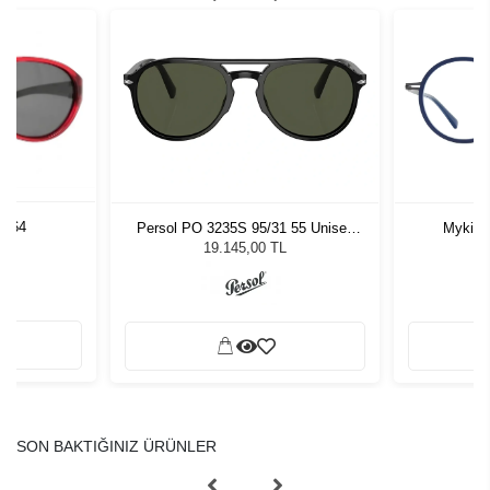
2-64
Persol PO 3235S 95/31 55 Unisex
Mykita
Güneş Gözlüğü
19.145,00 TL
SON BAKTIĞINIZ ÜRÜNLER