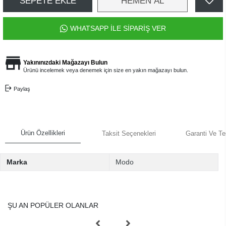
SEPETE EKLE
HEMEN AL
WHATSAPP İLE SİPARİŞ VER
Yakınınızdaki Mağazayı Bulun
Ürünü incelemek veya denemek için size en yakın mağazayı bulun.
Paylaş
Ürün Özellikleri
Taksit Seçenekleri
Garanti Ve Te
Marka
Modo
ŞU AN POPÜLER OLANLAR