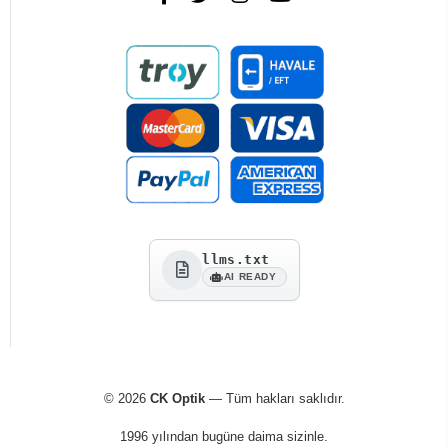
llms.txt
AI READY
© 2026
CK Optik
— Tüm hakları saklıdır.
1996 yılından bugüne daima sizinle.