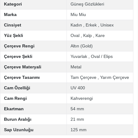
Kategori
Güneş Gözlükleri
Marka
Miu Miu
Cinsiyet
Kadın
,
Erkek
,
Unisex
Yüz Şekli
Oval
,
Kalp
,
Kare
Çerçeve Rengi
Altın (Gold)
Çerçeve Şekli
Yuvarlak
,
Oval / Elips
Çerçeve Materyali
Metal
Çerçeve Tasarımı
Tam Çerçeve
,
Yarım Çerçeve
Cam Özelliği
UV 400
Cam Rengi
Kahverengi
Ekartman
54 mm
Burun Aralığı
21 mm
Sap Uzunluğu
125 mm