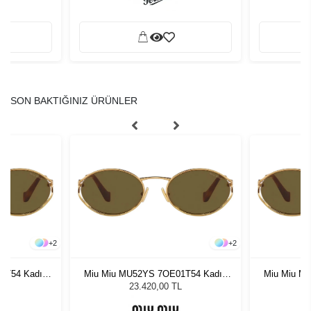
SON BAKTIĞINIZ ÜRÜNLER
+
2
+
2
1T54 Kadın
Miu Miu MU52YS 7OE01T54 Kadın
Miu Miu M
ğü
Güneş Gözlüğü
G
L
23.420,00 TL