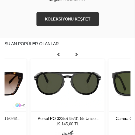
KOLEKSİYONU KEŞFET
ŞU AN POPÜLER OLANLAR
+
2
03U 502613
Persol PO 3235S 95/31 55 Unisex
Carrera C
zlüğü
Güneş Gözlüğü
Erke
L
19.145,00 TL