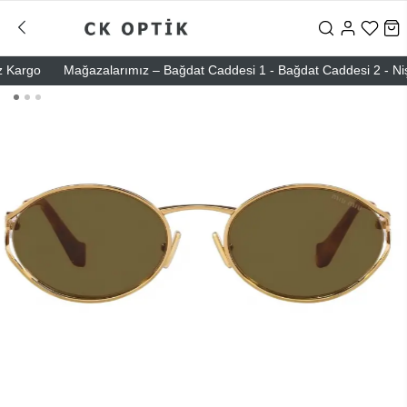
rgo
Mağazalarımız – Bağdat Caddesi 1 - Bağdat Caddesi 2 - Nişantaş