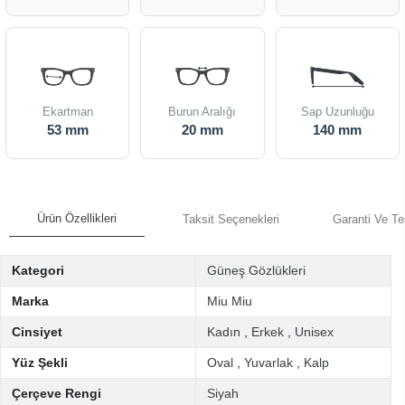
Ekartman
Burun Aralığı
Sap Uzunluğu
53 mm
20 mm
140 mm
Ürün Özellikleri
Taksit Seçenekleri
Garanti Ve Te
Kategori
Güneş Gözlükleri
Marka
Miu Miu
Cinsiyet
Kadın
,
Erkek
,
Unisex
Yüz Şekli
Oval
,
Yuvarlak
,
Kalp
Çerçeve Rengi
Siyah