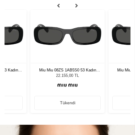
 53 Kadın
Miu Miu 08ZS 1AB5S0 53 Kadın
Miu Miu 
ğü
Güneş Gözlüğü
G
L
22.155,00 TL
Tükendi