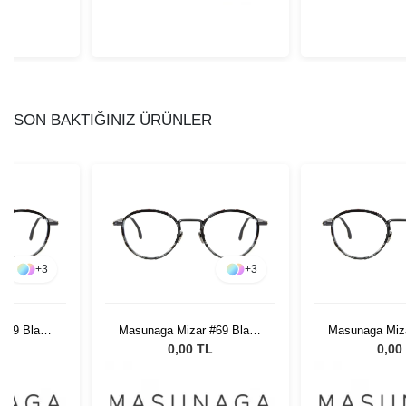
SON BAKTIĞINIZ ÜRÜNLER
+
3
+
3
#69 Black
Masunaga Mizar #69 Black
Masunaga Miza
49
Marble 49
Marbl
L
0,00 TL
0,00