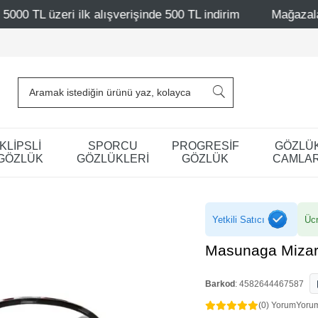
alışverişinde 500 TL indirim
Mağazalarımız – Bağdat Cad
KLİPSLİ
SPORCU
PROGRESİF
GÖZLÜ
GÖZLÜK
GÖZLÜKLERİ
GÖZLÜK
CAMLAR
Yetkili Satıcı
Ücr
Masunaga Mizar
Barkod
:
4582644467587
(0) Yorum
Yoru