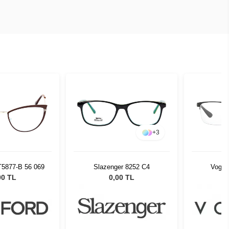
+
3
T5877-B 56 069
Slazenger 8252 C4
Vogue
00 TL
0,00 TL