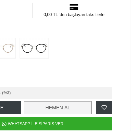
0,00 TL 'den başlayan taksitlerle
L
(%3)
LE
HEMEN AL
WHATSAPP İLE SİPARİŞ VER