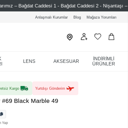
desi 1 - Bağdat Caddesi 2 - Nişantaşı – Etiler – Ataşehir
Anlaşmalı Kurumlar
Blog
Mağaza Yorumları
K
İNDİRİMLİ
LENS
AKSESUAR
I
ÜRÜNLER
etsiz Kargo
Yurtdışı Gönderim
 #69 Black Marble 49
m Yap