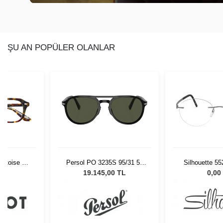
ŞU AN POPÜLER OLANLAR
ortoise 52
Persol PO 3235S 95/31 55
Silhouette 5
1
Unisex Güneş Gözlüğü
48/
L
19.145,00 TL
0,00