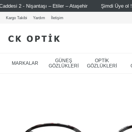
şı – Etiler – Ataşehir
Şimdi Üye ol ! 5000 TL üzeri ilk 
Kargo Takibi
Yardım
İletişim
GÜNEŞ
OPTİK
MARKALAR
GÖZLÜKLERİ
GÖZLÜKLERİ