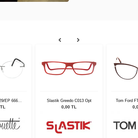
529/EP 6660
Slastik Greedo C013 Opt
Tom Ford F
20
 TL
0,00 TL
0,