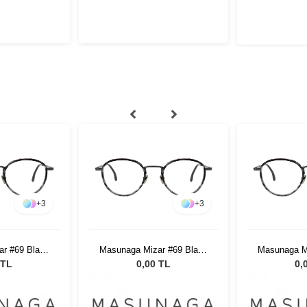
+
3
+
3
r #69 Black
Masunaga Mizar #69 Black
Masunaga M
e 49
Marble 49
Mar
 TL
0,00 TL
0,