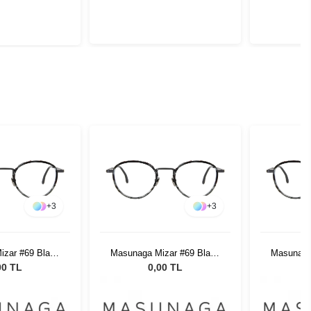
+
3
+
3
izar #69 Black
Masunaga Mizar #69 Black
Masunaga
ble 49
Marble 49
M
00 TL
0,00 TL