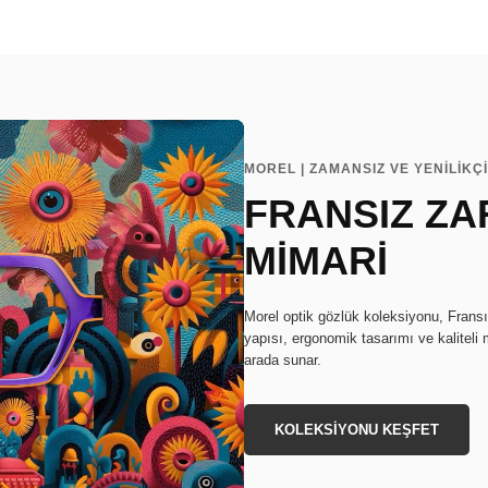
MOREL | ZAMANSIZ VE YENİLİKÇ
FRANSIZ ZA
MİMARİ
Morel optik gözlük koleksiyonu, Fransız 
yapısı, ergonomik tasarımı ve kaliteli
arada sunar.
KOLEKSİYONU KEŞFET