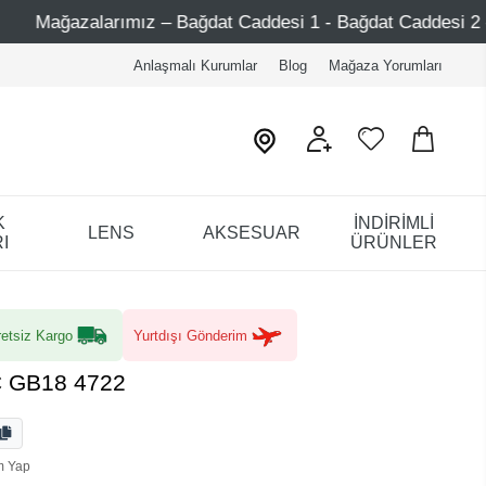
Bağdat Caddesi 1 - Bağdat Caddesi 2 - Nişantaşı – Etiler – 
Anlaşmalı Kurumlar
Blog
Mağaza Yorumları
K
İNDİRİMLİ
LENS
AKSESUAR
I
ÜRÜNLER
etsiz Kargo
Yurtdışı Gönderim
C GB18 4722
m Yap