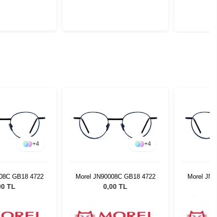
+
4
+
4
008C GB18 4722
Morel JN90008C GB18 4722
Morel JN
00 TL
0,00 TL