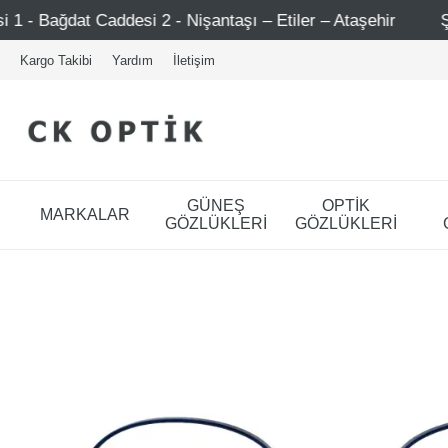
- Nişantaşı – Etiler – Ataşehir
Şimdi Üye ol ! 5000 TL 
Kargo Takibi
Yardım
İletişim
GÜNEŞ
OPTİK
MARKALAR
GÖZLÜKLERİ
GÖZLÜKLERİ