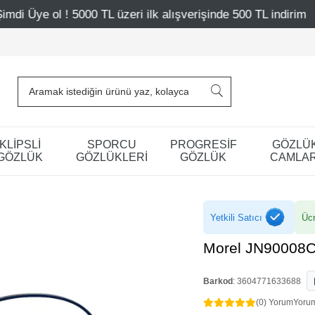
üzeri ilk alışverişinde 500 TL indirim
Mağazalarımız – 
KLİPSLİ
SPORCU
PROGRESİF
GÖZLÜ
GÖZLÜK
GÖZLÜKLERİ
GÖZLÜK
CAMLAR
Yetkili Satıcı
Ücr
Morel JN90008
Barkod
:
3604771633688
(0) Yorum
Yoru