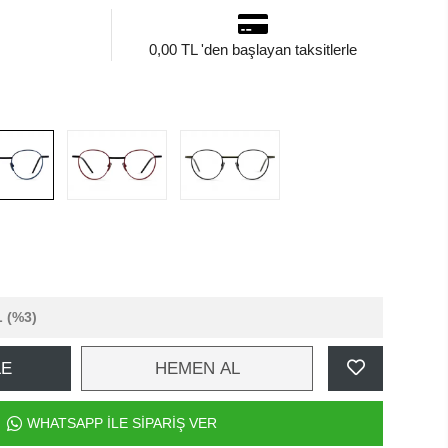
0,00 TL 'den başlayan taksitlerle
L
(%3)
LE
HEMEN AL
WHATSAPP İLE SİPARİŞ VER