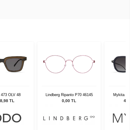
473 OLV 48
Lindberg Ripanto P70 46145
Mykita B
G
8,98 TL
0,00 TL
47.