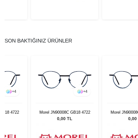
SON BAKTIĞINIZ ÜRÜNLER
+
4
+
4
GB18 4722
Morel JN90008C GB18 4722
Morel JN90008
L
0,00 TL
0,00