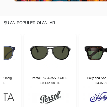
ŞU AN POPÜLER OLANLAR
A62 Indigo
Persol PO 3235S 95/31 55
Hally and Son
gs712
Unisex Güneş Gözlüğü
3 TL
19.145,00 TL
13.079