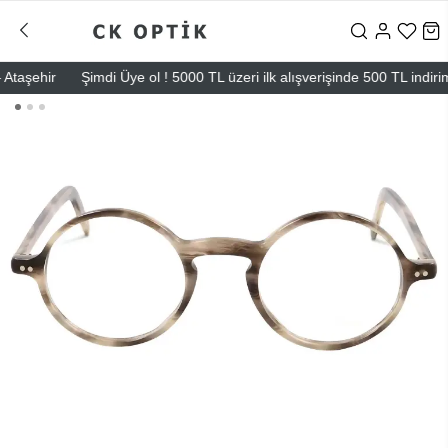
aşehir
Şimdi Üye ol ! 5000 TL üzeri ilk alışverişinde 500 TL indirim