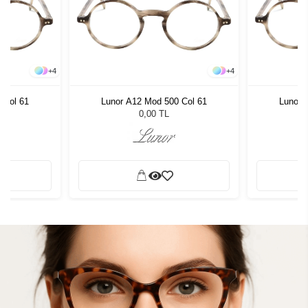
+
4
+
4
 Col 61
Lunor A12 Mod 500 Col 61
Lunor 
0,00 TL