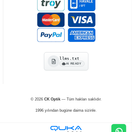
llms.txt
AI READY
© 2026
CK Optik
— Tüm hakları saklıdır.
1996 yılından bugüne daima sizinle.