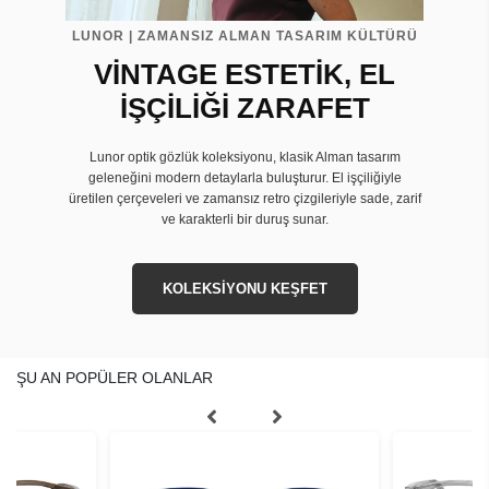
LUNOR | ZAMANSIZ ALMAN TASARIM KÜLTÜRÜ
VİNTAGE ESTETİK, EL
İŞÇİLİĞİ ZARAFET
Lunor optik gözlük koleksiyonu, klasik Alman tasarım
geleneğini modern detaylarla buluşturur. El işçiliğiyle
üretilen çerçeveleri ve zamansız retro çizgileriyle sade, zarif
ve karakterli bir duruş sunar.
KOLEKSİYONU KEŞFET
ŞU AN POPÜLER OLANLAR