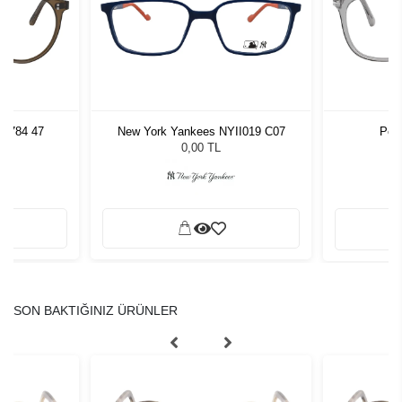
 1784 47
New York Yankees NYII019 C07
Pers
0,00 TL
SON BAKTIĞINIZ ÜRÜNLER