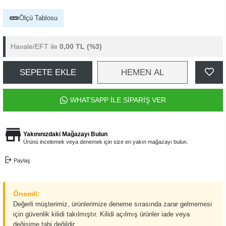
Ölçü Tablosu
Havale/EFT ile
0,00 TL
(%3)
SEPETE EKLE
HEMEN AL
WHATSAPP İLE SİPARİŞ VER
Yakınınızdaki Mağazayı Bulun
Ürünü incelemek veya denemek için size en yakın mağazayı bulun.
Paylaş
Önemli:
Değerli müşterimiz, ürünlerimize deneme sırasında zarar gelmemesi
için güvenlik kilidi takılmıştır. Kilidi açılmış ürünler iade veya
değişime tabi değildir.