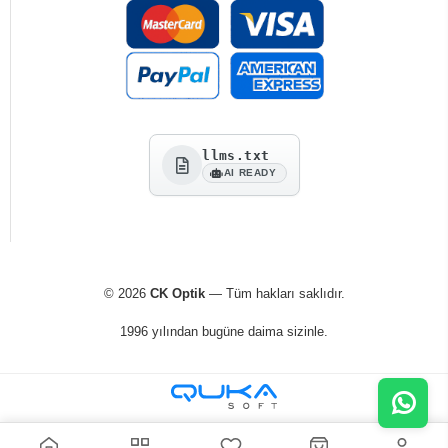
llms.txt
AI READY
© 2026
CK Optik
— Tüm hakları saklıdır.
1996 yılından bugüne daima sizinle.