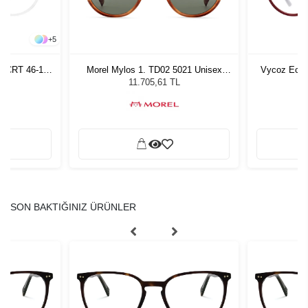
+
5
n CRT 46-17
Morel Mylos 1. TD02 5021 Unisex
Vycoz Ecow
Güneş Gözlüğü
11.705,61 TL
SON BAKTIĞINIZ ÜRÜNLER