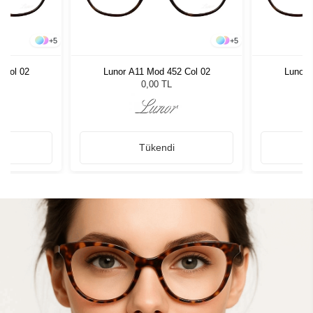
+
5
+
5
 Col 02
Lunor A11 Mod 452 Col 02
Lunor 
0,00 TL
Tükendi