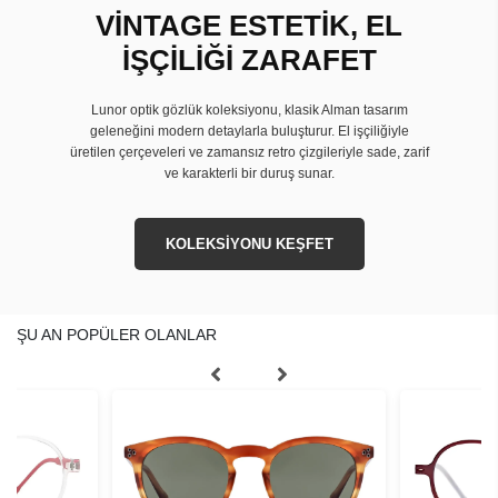
VİNTAGE ESTETİK, EL
İŞÇİLİĞİ ZARAFET
Lunor optik gözlük koleksiyonu, klasik Alman tasarım
geleneğini modern detaylarla buluşturur. El işçiliğiyle
üretilen çerçeveleri ve zamansız retro çizgileriyle sade, zarif
ve karakterli bir duruş sunar.
KOLEKSİYONU KEŞFET
ŞU AN POPÜLER OLANLAR