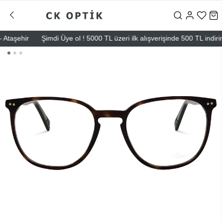
aşehir
Şimdi Üye ol ! 5000 TL üzeri ilk alışverişinde 500 TL indirim