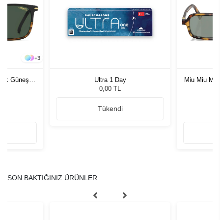
+
3
rkek Güneş
Ultra 1 Day
Miu Miu MU
G
0,00 TL
Tükendi
SON BAKTIĞINIZ ÜRÜNLER