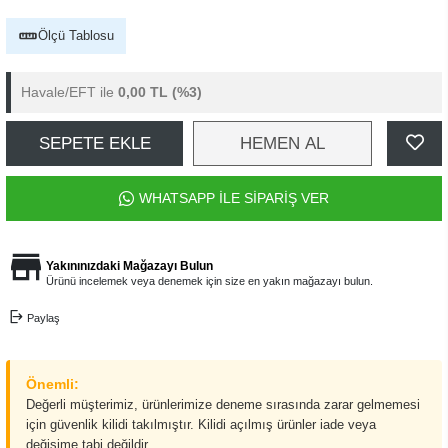
Ölçü Tablosu
Havale/EFT ile
0,00 TL
(%3)
SEPETE EKLE
HEMEN AL
WHATSAPP İLE SİPARİŞ VER
Yakınınızdaki Mağazayı Bulun
Ürünü incelemek veya denemek için size en yakın mağazayı bulun.
Paylaş
Önemli:
Değerli müşterimiz, ürünlerimize deneme sırasında zarar gelmemesi
için güvenlik kilidi takılmıştır. Kilidi açılmış ürünler iade veya
değişime tabi değildir.