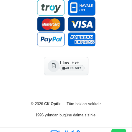
llms.txt
AI READY
© 2026
CK Optik
— Tüm hakları saklıdır.
1996 yılından bugüne daima sizinle.