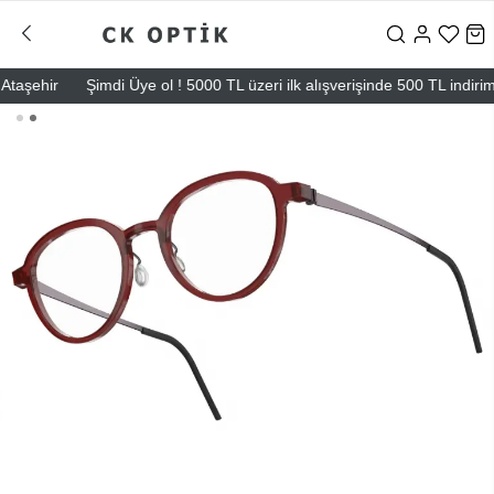
ehir
Şimdi Üye ol ! 5000 TL üzeri ilk alışverişinde 500 TL indirim