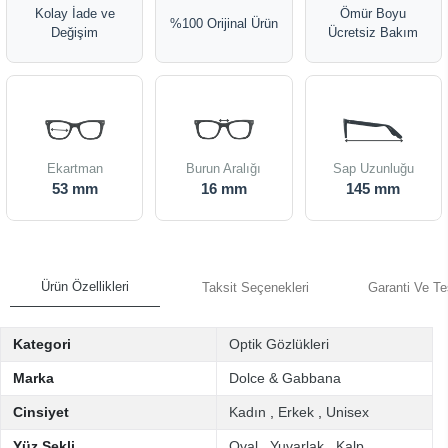
Kolay İade ve
Ömür Boyu
%100 Orijinal Ürün
Değişim
Ücretsiz Bakım
Ekartman
Burun Aralığı
Sap Uzunluğu
53 mm
16 mm
145 mm
Ürün Özellikleri
Taksit Seçenekleri
Garanti Ve Te
Kategori
Optik Gözlükleri
Marka
Dolce & Gabbana
Cinsiyet
Kadın
,
Erkek
,
Unisex
Yüz Şekli
Oval
,
Yuvarlak
,
Kalp