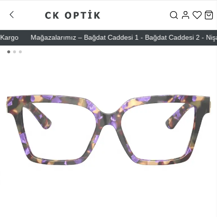
rgo
Mağazalarımız – Bağdat Caddesi 1 - Bağdat Caddesi 2 - Nişantaşı