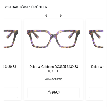
SON BAKTIĞINIZ ÜRÜNLER
95 3439 53
Dolce & Gabbana DG3395 3439 53
Dolce & G
0,00 TL