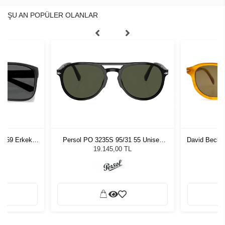
ŞU AN POPÜLER OLANLAR
87 59 Erkek
Persol PO 3235S 95/31 55 Unisex
David Beckh
ğü
Güneş Gözlüğü
G
19.145,00 TL