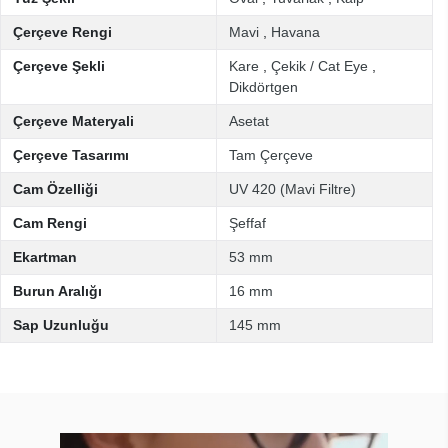
Çerçeve Rengi
Mavi
,
Havana
Çerçeve Şekli
Kare
,
Çekik / Cat Eye
,
Dikdörtgen
Çerçeve Materyali
Asetat
Çerçeve Tasarımı
Tam Çerçeve
Cam Özelliği
UV 420 (Mavi Filtre)
Cam Rengi
Şeffaf
Ekartman
53 mm
Burun Aralığı
16 mm
Sap Uzunluğu
145 mm