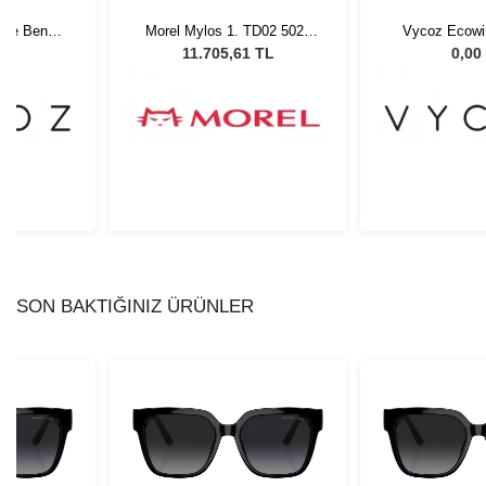
tle Benn
Morel Mylos 1. TD02 5021
Vycoz Ecowir
 135
Unisex Güneş Gözlüğü
RED 46-2
L
11.705,61 TL
0,00
SON BAKTIĞINIZ ÜRÜNLER