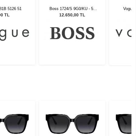
81B 5126 51
Boss 1724/S 9G0/KU - 55
Vogue 
Unisex Güneş Gözlüğü
00 TL
12.650,00 TL