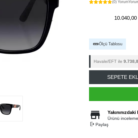
(0) Yorum
Yoru
10.040,00
Ölçü Tablosu
Havale/EFT ile
9.738,
SEPETE EK
Yakınınızdaki
Ürünü inceleme
Paylaş