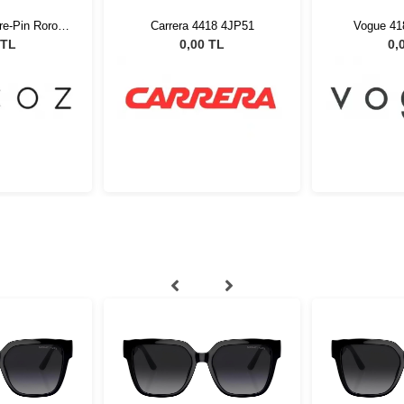
e-Pin Roro
Carrera 4418 4JP51
Vogue 41
2 51526
 TL
0,00 TL
0,