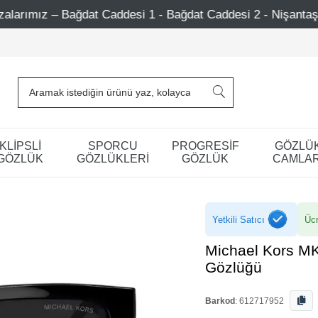
desi 1 - Bağdat Caddesi 2 - Nişantaşı – Etiler – Ataşehir
KLİPSLİ
SPORCU
PROGRESİF
GÖZLÜ
GÖZLÜK
GÖZLÜKLERİ
GÖZLÜK
CAMLAR
Yetkili Satıcı
Ücr
Michael Kors M
Gözlüğü
Barkod
:
612717952