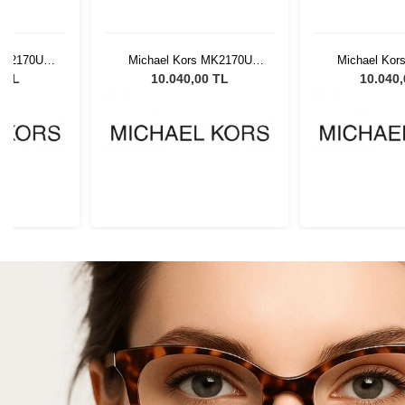
MK2170U
Michael Kors MK2170U
Michael Kor
ın Güneş
3005T3 54 Kadın Güneş
3005T3 54 K
0 TL
10.040,00 TL
10.040
ü
Gözlüğü
Gözl