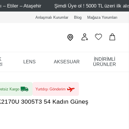
Şimdi Üye ol ! 5000 TL üzeri ilk alışverişinde 500 TL ind
Anlaşmalı Kurumlar
Blog
Mağaza Yorumları
K
İNDİRİMLİ
LENS
AKSESUAR
I
ÜRÜNLER
etsiz Kargo
Yurtdışı Gönderim
K2170U 3005T3 54 Kadın Güneş