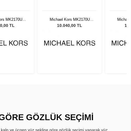
Kors MK2170U
Michael Kors MK2170U
Michae
 Kadın Güneş
3005T3 54 Kadın Güneş
3005T3 
0,00 TL
10.040,00 TL
10.
zlüğü
Gözlüğü
 GÖRE GÖZLÜK SEÇİMİ
, kalp ve üçgen yüz şekline göre gözlük seçimi yaparak yüz