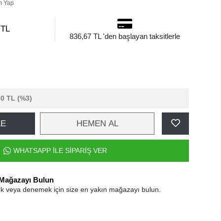
m Yap
 TL
836,67 TL 'den başlayan taksitlerle
80 TL
(%3)
LE
HEMEN AL
WHATSAPP İLE SİPARİŞ VER
 Mağazayı Bulun
k veya denemek için size en yakın mağazayı bulun.