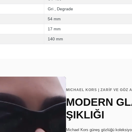
Gri
,
Degrade
54 mm
17 mm
140 mm
MICHAEL KORS | ZARİF VE GÖZ A
MODERN GL
ŞIKLIĞI
Michael Kors güneş gözlüğü koleksiyonu