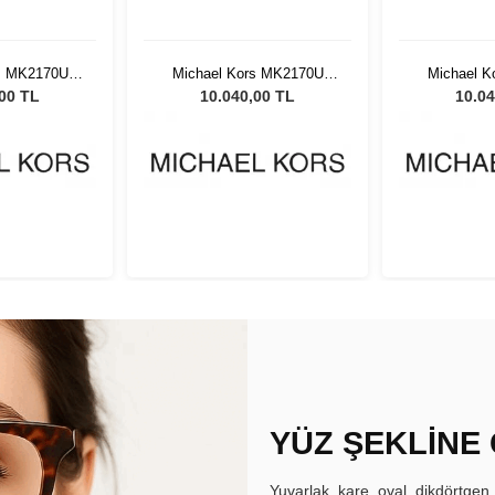
s MK2170U
Michael Kors MK2170U
Michael 
adın Güneş
3005T3 54 Kadın Güneş
3005T3 54
,00 TL
10.040,00 TL
10.04
üğü
Gözlüğü
Gö
YÜZ ŞEKLİNE
Yuvarlak, kare, oval, dikdörtgen