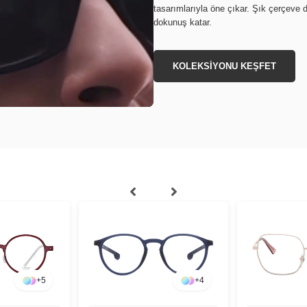
tasarımlarıyla öne çıkar. Şık çerçeve d
dokunuş katar.
KOLEKSİYONU KEŞFET
+
5
+
4