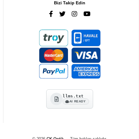
Bizi Takip Edin
llms.txt
AI READY
© 2026
CK Optik
— Tüm hakları saklıdır.