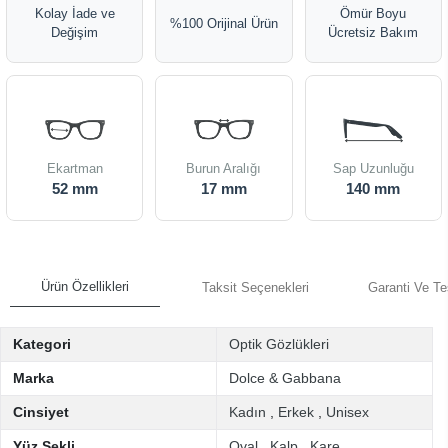
Kolay İade ve
Ömür Boyu
%100 Orijinal Ürün
Değişim
Ücretsiz Bakım
Ekartman
Burun Aralığı
Sap Uzunluğu
52 mm
17 mm
140 mm
Ürün Özellikleri
Taksit Seçenekleri
Garanti Ve Te
Kategori
Optik Gözlükleri
Marka
Dolce & Gabbana
Cinsiyet
Kadın
,
Erkek
,
Unisex
Yüz Şekli
Oval
,
Kalp
,
Kare