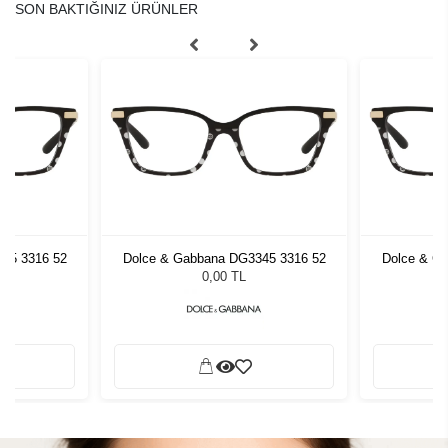
SON BAKTIĞINIZ ÜRÜNLER
45 3316 52
Dolce & Gabbana DG3345 3316 52
Dolce & G
0,00 TL