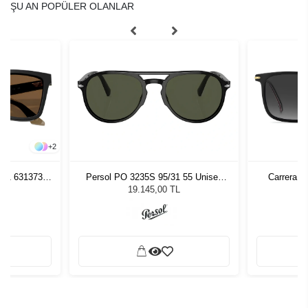
ŞU AN POPÜLER OLANLAR
+
2
261 631373
Persol PO 3235S 95/31 55 Unisex
Carrera 3
zlüğü
Güneş Gözlüğü
L
19.145,00 TL