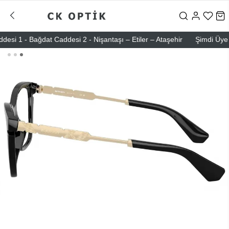
1 - Bağdat Caddesi 2 - Nişantaşı – Etiler – Ataşehir
Şimdi Üye ol !