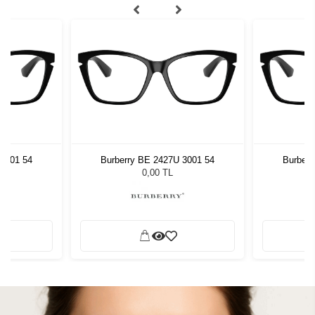
 3001 54
Burberry BE 2427U 3001 54
Burberr
0,00 TL