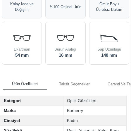
Kolay İade ve
Ömür Boyu
%100 Orijinal Ürün
Değişim
Ücretsiz Bakım
Ekartman
Burun Aralığı
Sap Uzunluğu
54 mm
16 mm
140 mm
Ürün Özellikleri
Taksit Seçenekleri
Garanti Ve Te
Kategori
Optik Gözlükleri
Marka
Burberry
Cinsiyet
Kadın
Yüz Şekli
Oval
,
Yuvarlak
,
Kalp
,
Kare