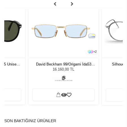
+
2
1 55 Unisex
David Beckham 99/Origami İda53
Silhouet
ğü
Unisex Güneş Gözlüğü
L
16.160,00 TL
SON BAKTIĞINIZ ÜRÜNLER