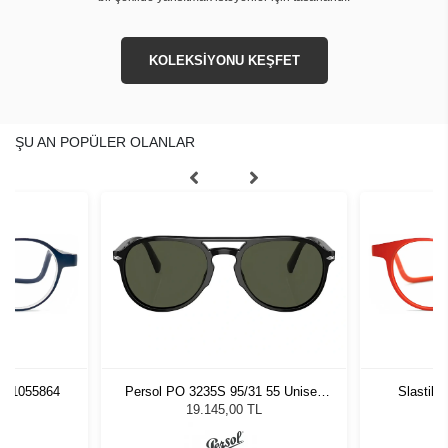
KOLEKSİYONU KEŞFET
ŞU AN POPÜLER OLANLAR
pt 1055864
Persol PO 3235S 95/31 55 Unisex
Slastik
Güneş Gözlüğü
19.145,00 TL