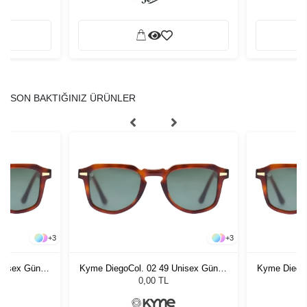
SON BAKTIĞINIZ ÜRÜNLER
+
3
+
3
Unisex Güneş
Kyme DiegoCol. 02 49 Unisex Güneş
Kyme DiegoC
Gözlüğü
0,00 TL