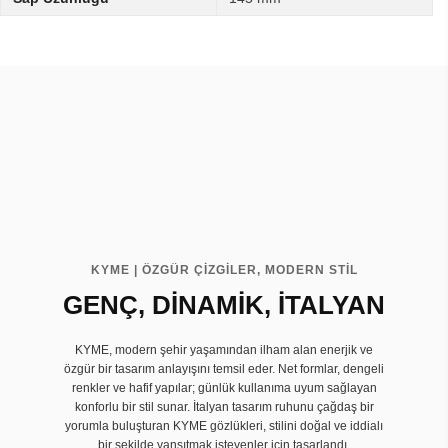
KYME | ÖZGÜR ÇİZGİLER, MODERN STİL
GENÇ, DİNAMİK, İTALYAN
KYME, modern şehir yaşamından ilham alan enerjik ve
özgür bir tasarım anlayışını temsil eder. Net formlar, dengeli
renkler ve hafif yapılar; günlük kullanıma uyum sağlayan
konforlu bir stil sunar. İtalyan tasarım ruhunu çağdaş bir
yorumla buluşturan KYME gözlükleri, stilini doğal ve iddialı
bir şekilde yansıtmak isteyenler için tasarlandı.