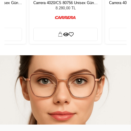
Unisex Güneş
Carrera 4020/CS 80756 Unisex Güneş
Carrera 402
Gözlüğü
8.280,00 TL