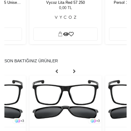
1 55 Unisex
Vycoz Lita Red 57 250
Persol 10
ğü
G
L
0,00 TL
SON BAKTIĞINIZ ÜRÜNLER
+
3
+
3