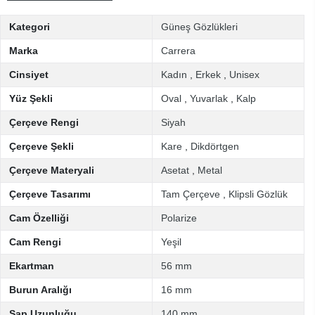
Kategori
Güneş Gözlükleri
Marka
Carrera
Cinsiyet
Kadın
,
Erkek
,
Unisex
Yüz Şekli
Oval
,
Yuvarlak
,
Kalp
Çerçeve Rengi
Siyah
Çerçeve Şekli
Kare
,
Dikdörtgen
Çerçeve Materyali
Asetat
,
Metal
Çerçeve Tasarımı
Tam Çerçeve
,
Klipsli Gözlük
Cam Özelliği
Polarize
Cam Rengi
Yeşil
Ekartman
56 mm
Burun Aralığı
16 mm
Sap Uzunluğu
140 mm