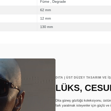
Füme
,
Degrade
62 mm
12 mm
130 mm
DITA | ÜST DÜZEY TASARIM VE İŞ
LÜKS, CESU
Dita güneş gözlüğü koleksiyonu, üstün 
fark yaratmak isteyenler için güçlü ve 