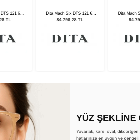
 DTS 121 62
Dita Mach Six DTS 121 62
Dita Mach 
ş Gözlüğü
Erkek Güneş Gözlüğü
Erkek Gü
,28 TL
84.796,28 TL
84.79
YÜZ ŞEKLİNE
Yuvarlak, kare, oval, dikdörtgen
hatlarınıza en uygun ve dengeli 