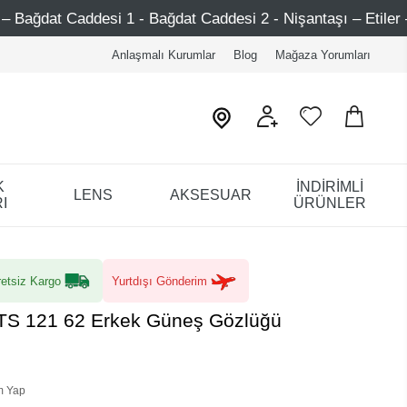
 - Bağdat Caddesi 2 - Nişantaşı – Etiler – Ataşehir
Şi
Anlaşmalı Kurumlar
Blog
Mağaza Yorumları
K
İNDİRİMLİ
LENS
AKSESUAR
I
ÜRÜNLER
etsiz Kargo
Yurtdışı Gönderim
DTS 121 62 Erkek Güneş Gözlüğü
m Yap