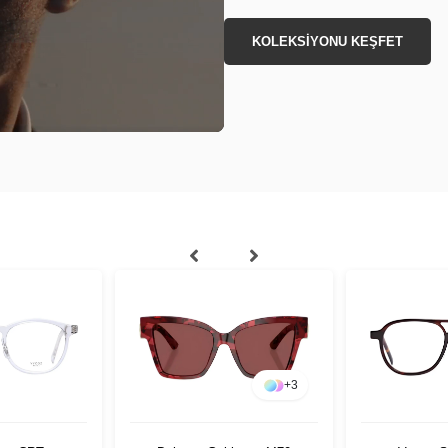
KOLEKSİYONU KEŞFET
+
3