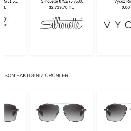
 95/31 55
Silhouette 8752/75 7530
Vycoz R
Gözlüğü
Unisex Güneş Gözlüğü
0 TL
32.719,70 TL
0,00
SON BAKTIĞINIZ ÜRÜNLER