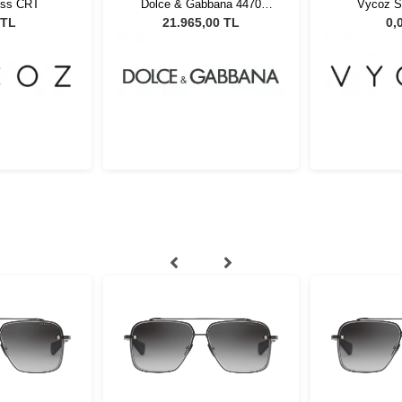
oss CRT
Dolce & Gabbana 4470
Vycoz S
34637554 Kadın Güneş
 TL
21.965,00 TL
0,
Gözlüğü