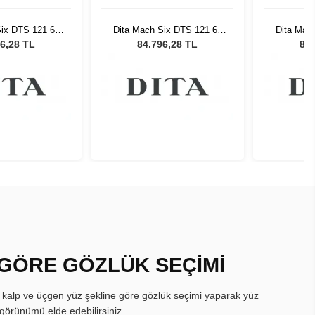
Six DTS 121 62
Dita Mach Six DTS 121 62
Dita Mac
neş Gözlüğü
Erkek Güneş Gözlüğü
Erkek 
6,28 TL
84.796,28 TL
84.
 GÖRE GÖZLÜK SEÇİMİ
, kalp ve üçgen yüz şekline göre gözlük seçimi yaparak yüz
görünümü elde edebilirsiniz.