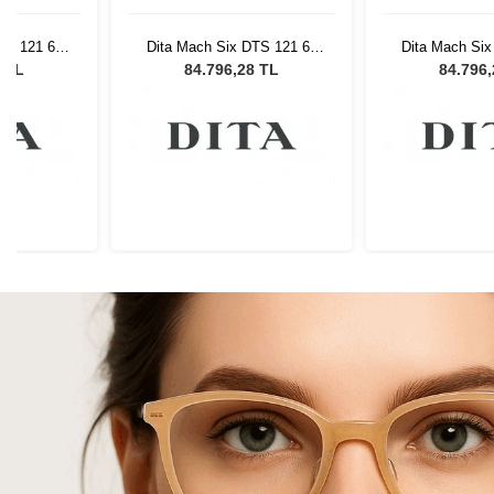
TS 121 62
Dita Mach Six DTS 121 62
Dita Mach Six
Gözlüğü
Erkek Güneş Gözlüğü
Erkek Güne
8 TL
84.796,28 TL
84.796