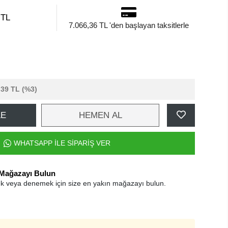
 TL
7.066,36 TL 'den başlayan taksitlerle
,39 TL
(%3)
LE
HEMEN AL
WHATSAPP İLE SİPARİŞ VER
 Mağazayı Bulun
k veya denemek için size en yakın mağazayı bulun.