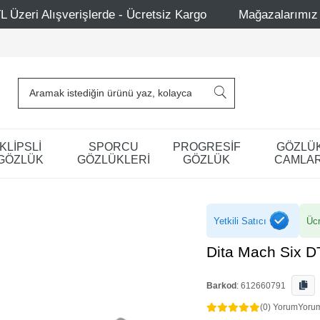
erde - Ücretsiz Kargo
Mağazalarımız – Bağdat Caddesi 1
KLİPSLİ
SPORCU
PROGRESİF
GÖZLÜ
GÖZLÜK
GÖZLÜKLERİ
GÖZLÜK
CAMLAR
Yetkili Satıcı
Ücr
Dita Mach Six 
Barkod
:
612660791
(0) Yorum
Yoru