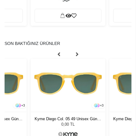
SON BAKTIĞINIZ ÜRÜNLER
+
3
+
3
Unisex Güneş
Kyme Diego Col. 05 49 Unisex Güneş
Kyme Diego 
Gözlüğü
0,00 TL