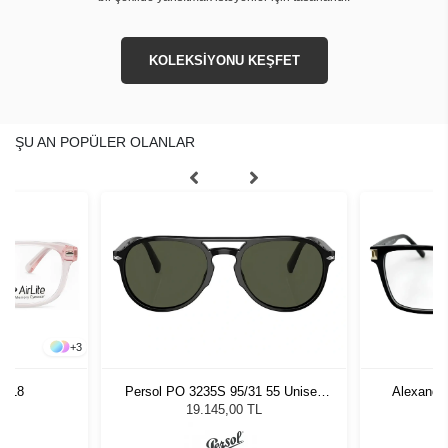
KOLEKSİYONU KEŞFET
ŞU AN POPÜLER OLANLAR
+
3
 4618
Persol PO 3235S 95/31 55 Unisex
Alexande
Güneş Gözlüğü
19.145,00 TL