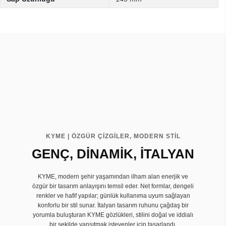
KYME | ÖZGÜR ÇİZGİLER, MODERN STİL
GENÇ, DİNAMİK, İTALYAN
KYME, modern şehir yaşamından ilham alan enerjik ve
özgür bir tasarım anlayışını temsil eder. Net formlar, dengeli
renkler ve hafif yapılar; günlük kullanıma uyum sağlayan
konforlu bir stil sunar. İtalyan tasarım ruhunu çağdaş bir
yorumla buluşturan KYME gözlükleri, stilini doğal ve iddialı
bir şekilde yansıtmak isteyenler için tasarlandı.