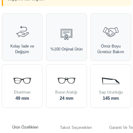
Kolay İade ve
Ömür Boyu
%100 Orijinal Ürün
Değişim
Ücretsiz Bakım
Ekartman
Burun Aralığı
Sap Uzunluğu
49 mm
24 mm
145 mm
Ürün Özellikleri
Taksit Seçenekleri
Garanti Ve Te