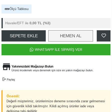
Ölçü Tablosu
Havale/EFT ile
0,00 TL
(%3)
SEPETE EKLE
HEMEN AL
WHATSAPP İLE SİPARİŞ VER
Yakınınızdaki Mağazayı Bulun
Ürünü incelemek veya denemek için size en yakın mağazayı bulun.
Paylaş
Önemli:
Değerli müşterimiz, ürünlerimize deneme sırasında zarar gelmemesi
için güvenlik kilidi takılmıştır. Kilidi açılmış ürünler iade veya
değişime tabi değildir.