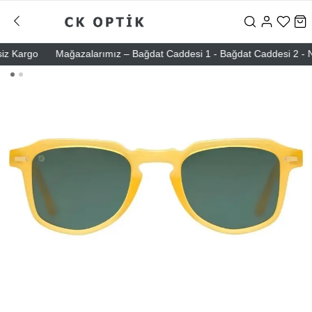
Kargo
Mağazalarımız – Bağdat Caddesi 1 - Bağdat Caddesi 2 - Nişant