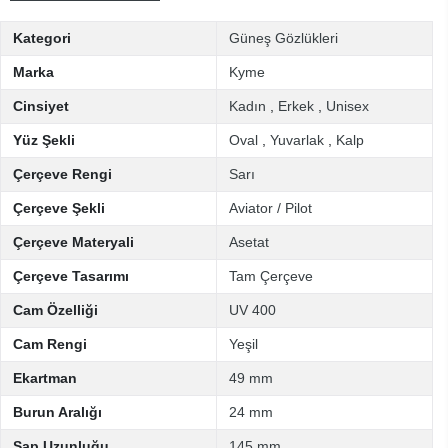
Kategori
Güneş Gözlükleri
Marka
Kyme
Cinsiyet
Kadın
,
Erkek
,
Unisex
Yüz Şekli
Oval
,
Yuvarlak
,
Kalp
Çerçeve Rengi
Sarı
Çerçeve Şekli
Aviator / Pilot
Çerçeve Materyali
Asetat
Çerçeve Tasarımı
Tam Çerçeve
Cam Özelliği
UV 400
Cam Rengi
Yeşil
Ekartman
49 mm
Burun Aralığı
24 mm
Sap Uzunluğu
145 mm