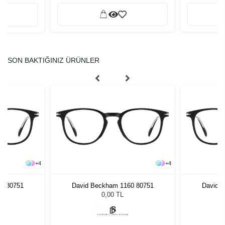
SON BAKTIĞINIZ ÜRÜNLER
+
4
+
4
0 80751
David Beckham 1160 80751
David 
0,00 TL