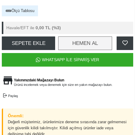
Ölçü Tablosu
Havale/EFT ile
0,00 TL
(%3)
SEPETE EKLE
HEMEN AL
WHATSAPP İLE SİPARİŞ VER
Yakınınızdaki Mağazayı Bulun
Ürünü incelemek veya denemek için size en yakın mağazayı bulun.
Paylaş
Önemli:
Değerli müşterimiz, ürünlerimize deneme sırasında zarar gelmemesi
için güvenlik kilidi takılmıştır. Kilidi açılmış ürünler iade veya
değişime tabi değildir.