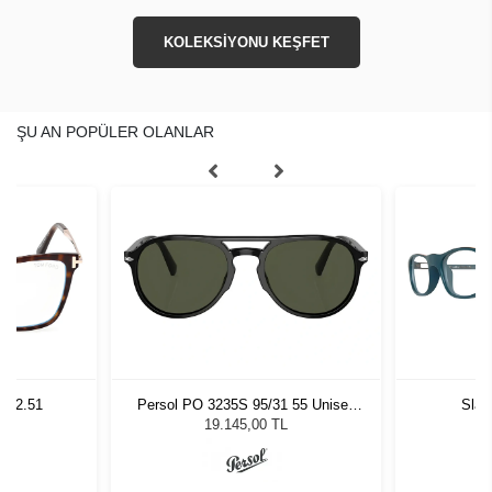
KOLEKSİYONU KEŞFET
ŞU AN POPÜLER OLANLAR
2 02.51
Persol PO 3235S 95/31 55 Unisex
Slas
Güneş Gözlüğü
19.145,00 TL