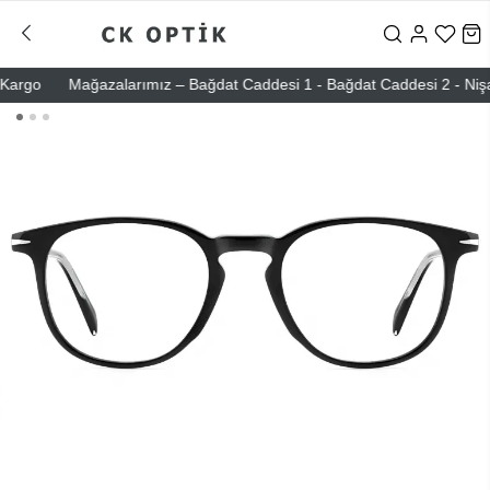
rgo
Mağazalarımız – Bağdat Caddesi 1 - Bağdat Caddesi 2 - Nişantaşı