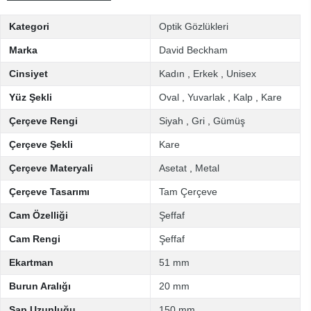
Kategori
Optik Gözlükleri
Marka
David Beckham
Cinsiyet
Kadın
,
Erkek
,
Unisex
Yüz Şekli
Oval
,
Yuvarlak
,
Kalp
,
Kare
Çerçeve Rengi
Siyah
,
Gri
,
Gümüş
Çerçeve Şekli
Kare
Çerçeve Materyali
Asetat
,
Metal
Çerçeve Tasarımı
Tam Çerçeve
Cam Özelliği
Şeffaf
Cam Rengi
Şeffaf
Ekartman
51 mm
Burun Aralığı
20 mm
Sap Uzunluğu
150 mm