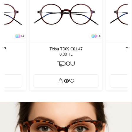
+
4
+
4
1 47
Tidou TD09 C01 47
Tid
0,00 TL