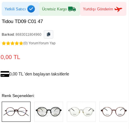
Yetkili Satıcı
Ücretsiz Kargo
Yurtdışı Gönderim
Tidou TD09 C01 47
Barkod
:
8683011804960
(0) Yorum
Yorum Yap
0,00 TL
0,00 TL 'den başlayan taksitlerle
Renk Seçenekleri: