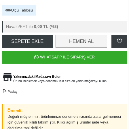
Ölçü Tablosu
Havale/EFT ile
0,00 TL
(%3)
SEPETE EKLE
HEMEN AL
WHATSAPP İLE SİPARİŞ VER
Yakınınızdaki Mağazayı Bulun
Ürünü incelemek veya denemek için size en yakın mağazayı bulun.
Paylaş
Önemli:
Değerli müşterimiz, ürünlerimize deneme sırasında zarar gelmemesi
için güvenlik kilidi takılmıştır. Kilidi açılmış ürünler iade veya
değişime tabi değildir.