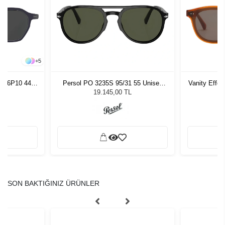
+
5
 C06P10 44
Persol PO 3235S 95/31 55 Unisex
Vanity Effe
zlüğü
Güneş Gözlüğü
G
L
19.145,00 TL
SON BAKTIĞINIZ ÜRÜNLER