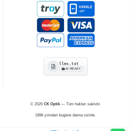
llms.txt
AI READY
© 2026
CK Optik
— Tüm hakları saklıdır.
1996 yılından bugüne daima sizinle.