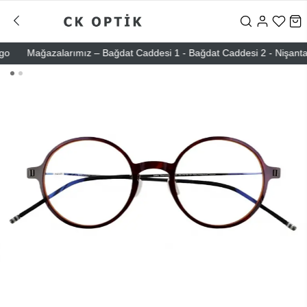
Mağazalarımız – Bağdat Caddesi 1 - Bağdat Caddesi 2 - Nişantaşı – 