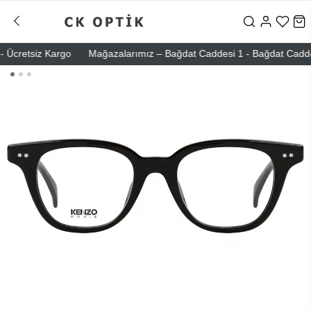
Ücretsiz Kargo
Mağazalarımız – Bağdat Caddesi 1 - Bağdat Caddesi 2 