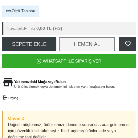
Ölçü Tablosu
Havale/EFT ile
0,00 TL
(%3)
SEPETE EKLE
HEMEN AL
WHATSAPP İLE SİPARİŞ VER
Yakınınızdaki Mağazayı Bulun
Ürünü incelemek veya denemek için size en yakın mağazayı bulun.
Paylaş
Önemli:
Değerli müşterimiz, ürünlerimize deneme sırasında zarar gelmemesi
için güvenlik kilidi takılmıştır. Kilidi açılmış ürünler iade veya
değişime tabi değildir.