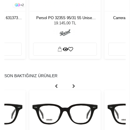
+
2
261 631373
Persol PO 3235S 95/31 55 Unisex
Carrera 3
zlüğü
Güneş Gözlüğü
L
19.145,00 TL
SON BAKTIĞINIZ ÜRÜNLER