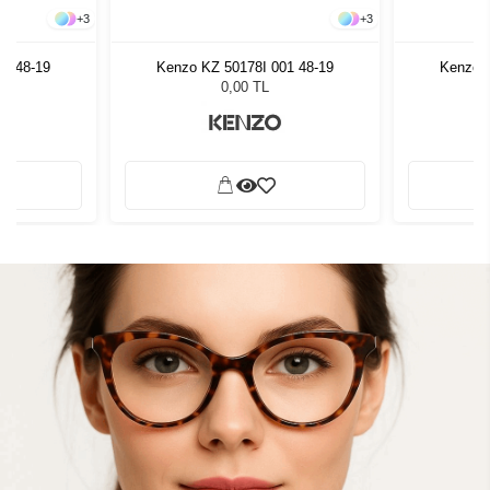
+
3
+
3
01 48-19
Kenzo KZ 50178I 001 48-19
Kenzo K
0,00 TL