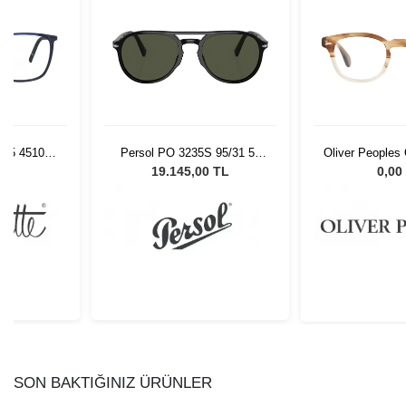
8/75 4510
Persol PO 3235S 95/31 55
Oliver Peoples
Unisex Güneş Gözlüğü
47
L
19.145,00 TL
0,00
SON BAKTIĞINIZ ÜRÜNLER