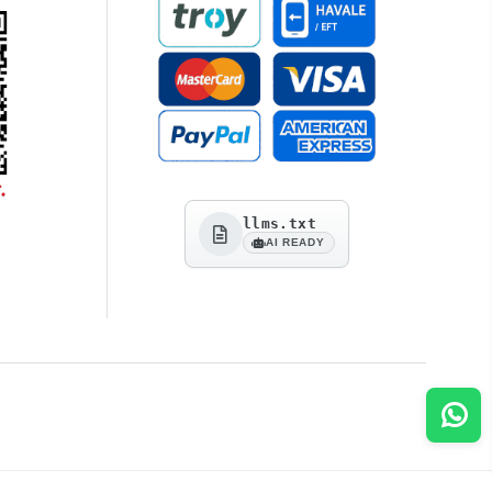
llms.txt
AI READY