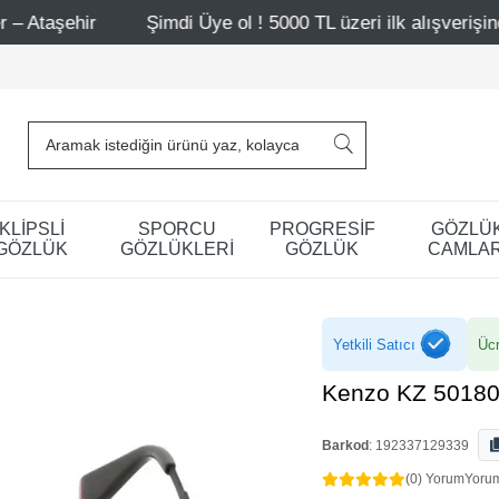
Şimdi Üye ol ! 5000 TL üzeri ilk alışverişinde 500 TL i
KLİPSLİ
SPORCU
PROGRESİF
GÖZLÜ
GÖZLÜK
GÖZLÜKLERİ
GÖZLÜK
CAMLAR
Yetkili Satıcı
Ücr
Kenzo KZ 50180
Barkod
:
192337129339
(0) Yorum
Yoru