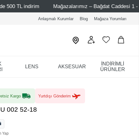
ndirim
Mağazalarımız – Bağdat Caddesi 1 - Bağdat Cadde
Anlaşmalı Kurumlar
Blog
Mağaza Yorumları
K
İNDİRİMLİ
LENS
AKSESUAR
I
ÜRÜNLER
etsiz Kargo
Yurtdışı Gönderim
U 002 52-18
m Yap