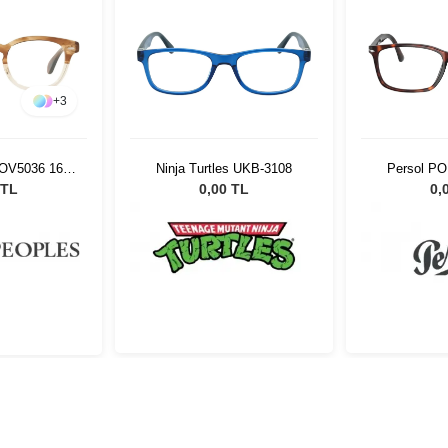
+
3
 OV5036 1674
Ninja Turtles UKB-3108
Persol PO
 TL
0,00 TL
0,