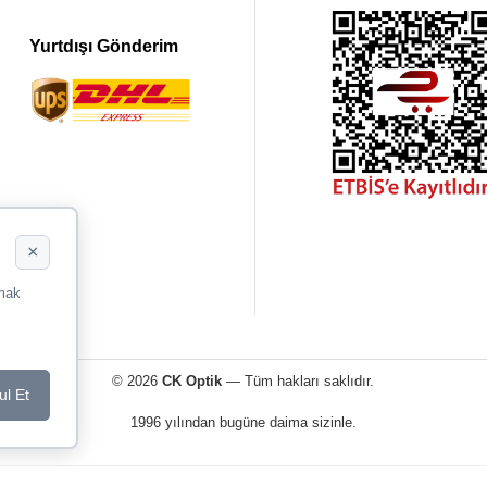
Yurtdışı Gönderim
×
rmak
© 2026
CK Optik
— Tüm hakları saklıdır.
ul Et
1996 yılından bugüne daima sizinle.