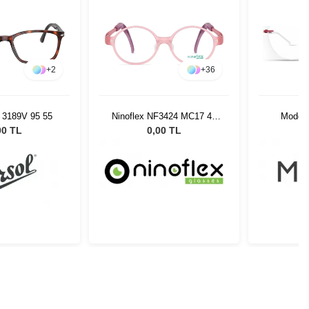
+
2
+
36
 3189V 95 55
Ninoflex NF3424 MC17 44
Modo 
16 128
00 TL
0,00 TL