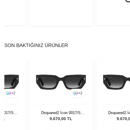
SON BAKTIĞINIZ ÜRÜNLER
+
2
+
2
n 0017/S
Dsquared2 İcon 0017/S
Dsquared2 İ
ın Güneş
8079O - 53 Kadın Güneş
8079O - 53 K
 TL
9.670,00 TL
9.670,
ü
Gözlüğü
Gözl