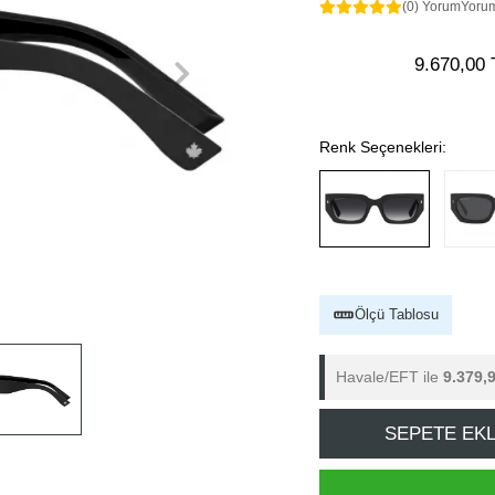
(0) Yorum
Yoru
9.670,00 
Renk Seçenekleri:
Ölçü Tablosu
Havale/EFT ile
9.379,
SEPETE EK