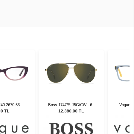
240 2670 53
Boss 1747/S J5G/CW - 60
Vogue V
Unisex Güneş Gözlüğü
00 TL
12.380,00 TL