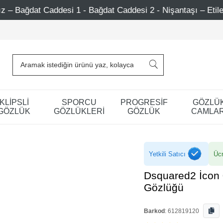
 Bağdat Caddesi 2 - Nişantaşı – Etiler – Ataşehir
750 
KLİPSLİ
SPORCU
PROGRESİF
GÖZLÜ
GÖZLÜK
GÖZLÜKLERİ
GÖZLÜK
CAMLAR
Yetkili Satıcı
Ücr
Dsquared2 İcon
Gözlüğü
Barkod
:
612819120