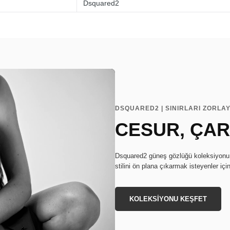
Dsquared2
DSQUARED2 | SINIRLARI ZORLAY
CESUR, ÇARP
Dsquared2 güneş gözlüğü koleksiyonu, i
stilini ön plana çıkarmak isteyenler iç
KOLEKSİYONU KEŞFET