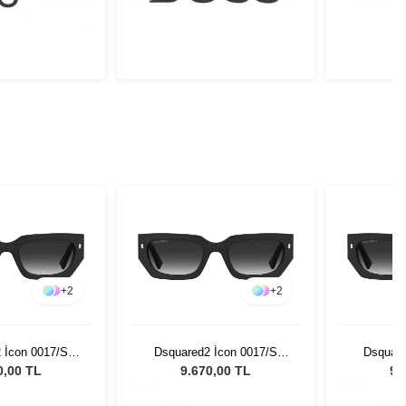
+
2
+
2
 İcon 0017/S
Dsquared2 İcon 0017/S
Dsquare
3 Kadın Güneş
8079O - 53 Kadın Güneş
8079O -
0,00 TL
9.670,00 TL
9.
zlüğü
Gözlüğü