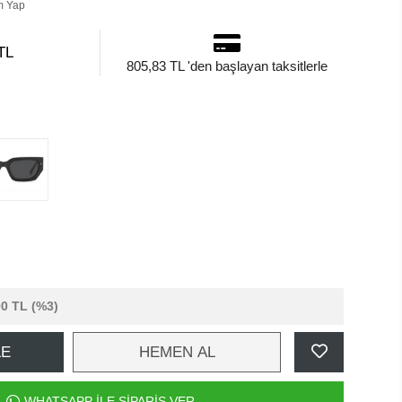
m Yap
TL
805,83 TL 'den başlayan taksitlerle
90 TL
(%3)
LE
HEMEN AL
WHATSAPP İLE SİPARİŞ VER