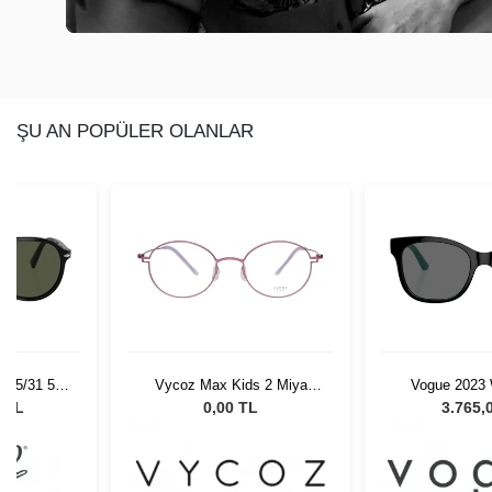
ŞU AN POPÜLER OLANLAR
 95/31 55
Vycoz Max Kids 2 Miya
Vogue 2023 
Gözlüğü
Pink 45-18
Çocuk Güne
0 TL
0,00 TL
3.765,