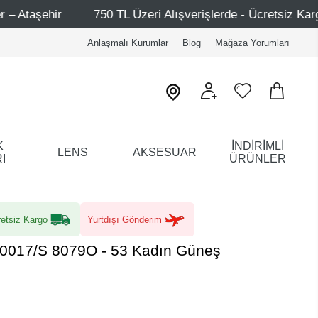
TL Üzeri Alışverişlerde - Ücretsiz Kargo
Mağazalarımız
Anlaşmalı Kurumlar
Blog
Mağaza Yorumları
K
İNDİRİMLİ
LENS
AKSESUAR
I
ÜRÜNLER
etsiz Kargo
Yurtdışı Gönderim
 0017/S 8079O - 53 Kadın Güneş