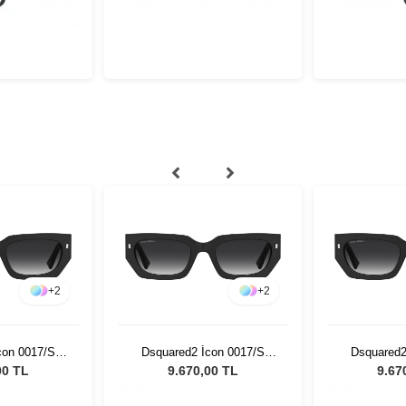
+
2
+
2
con 0017/S
Dsquared2 İcon 0017/S
Dsquared2
adın Güneş
8079O - 53 Kadın Güneş
8079O - 5
00 TL
9.670,00 TL
9.67
üğü
Gözlüğü
Gö