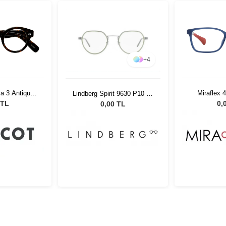
+
4
a 3 Antique
Miraflex 
Lindberg Spirit 9630 P10 50
se 47
135
 TL
0,
0,00 TL