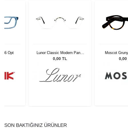
C036 Opt
Lunor Classic Modern Panto
Moscot Gruny
Renk AS
Tortoi
L
0,00 TL
0,00
SON BAKTIĞINIZ ÜRÜNLER