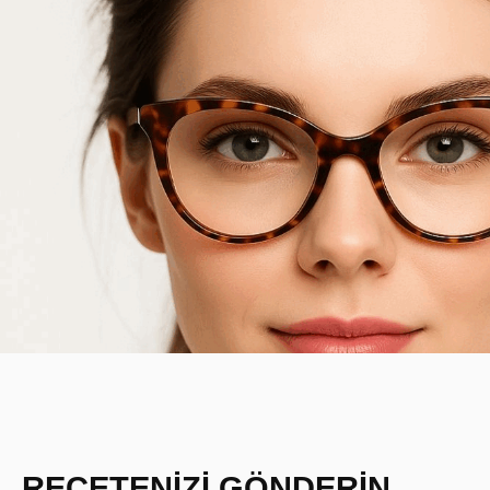
REÇETENİZİ GÖNDERİN