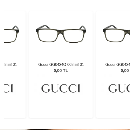
008 58 01
Gucci GG0424O 008 58 01
Gucci GG0424
L
0,00 TL
0,00