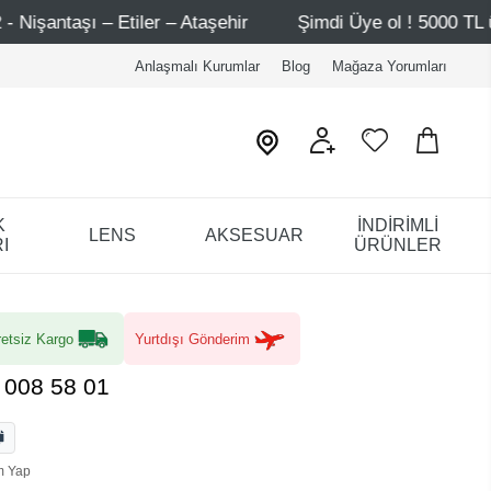
er – Ataşehir
Şimdi Üye ol ! 5000 TL üzeri ilk alışveriş
Anlaşmalı Kurumlar
Blog
Mağaza Yorumları
K
İNDİRİMLİ
LENS
AKSESUAR
I
ÜRÜNLER
etsiz Kargo
Yurtdışı Gönderim
008 58 01
m Yap