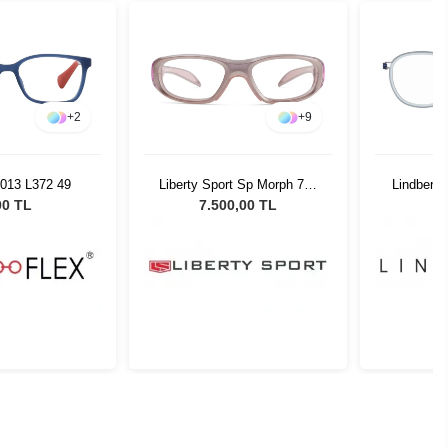
+
2
+
9
4013 L372 49
Liberty Sport Sp Morph 771
Lindberg
51 O
00 TL
7.500,00 TL