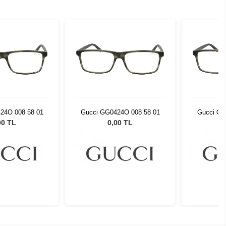
24O 008 58 01
Gucci GG0424O 008 58 01
Gucci GG
00 TL
0,00 TL