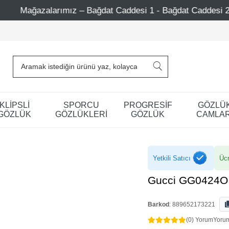
ız – Bağdat Caddesi 1 - Bağdat Caddesi 2 - Nişantaşı – Etil
KLİPSLİ
SPORCU
PROGRESİF
GÖZLÜ
GÖZLÜK
GÖZLÜKLERİ
GÖZLÜK
CAMLAR
Yetkili Satıcı
Ücr
Gucci GG0424O 
Barkod
:
889652173221
(0) Yorum
Yoru