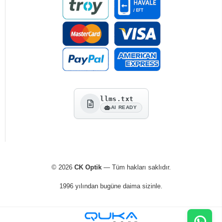
llms.txt
AI READY
© 2026
CK Optik
— Tüm hakları saklıdır.
1996 yılından bugüne daima sizinle.