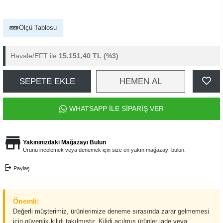
Ölçü Tablosu
Havale/EFT ile
15.151,40 TL
(%3)
SEPETE EKLE
HEMEN AL
WHATSAPP İLE SİPARİŞ VER
Yakınınızdaki Mağazayı Bulun
Ürünü incelemek veya denemek için size en yakın mağazayı bulun.
Paylaş
Önemli:
Değerli müşterimiz, ürünlerimize deneme sırasında zarar gelmemesi
için güvenlik kilidi takılmıştır. Kilidi açılmış ürünler iade veya