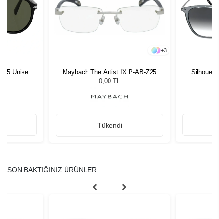
+
3
1 55 Unisex
Maybach The Artist IX P-AB-Z25
Silhouett
ğü
57/19
G
L
0,00 TL
Tükendi
SON BAKTIĞINIZ ÜRÜNLER