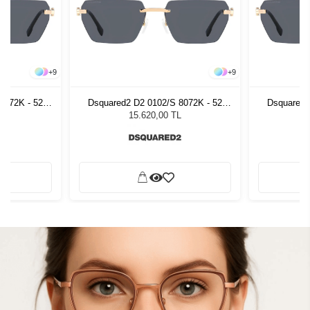
+
9
+
9
8072K - 52
Dsquared2 D2 0102/S 8072K - 52
Dsquared2
zlüğü
Kadın Güneş Gözlüğü
Kadı
L
15.620,00 TL