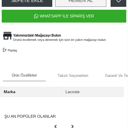
SEPETE EKLE
HEMEN AL
WHATSAPP İLE SİPARİŞ VER
Yakınınızdaki Mağazayı Bulun
Ürünü incelemek veya denemek için size en yakın mağazayı bulun.
Paylaş
Ürün Özellikleri
Taksit Seçenekleri
Garanti Ve Te
Marka
Lacoste
ŞU AN POPÜLER OLANLAR