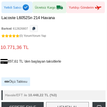
Yetkili Satıcı
Ücretsiz Kargo
Yurtdışı Gönderim
Lacoste L6052Sn 214 Havana
Barkod
:
612826807
(0) Yorum
Yorum Yap
10.771,36 TL
897,61 TL 'den başlayan taksitlerle
Ölçü Tablosu
Havale/EFT ile
10.448,22 TL
(%3)