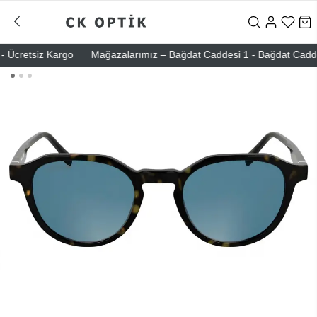
Ücretsiz Kargo
Mağazalarımız – Bağdat Caddesi 1 - Bağdat Caddesi 2