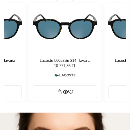
4 Havana
Lacoste L6052Sn 214 Havana
Lacoste
L
10.771,36 TL