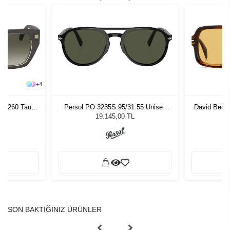
+
4
0S-260 Taupe
Persol PO 3235S 95/31 55 Unisex
David Beck
zlüğü
Güneş Gözlüğü
G
19.145,00 TL
SON BAKTIĞINIZ ÜRÜNLER