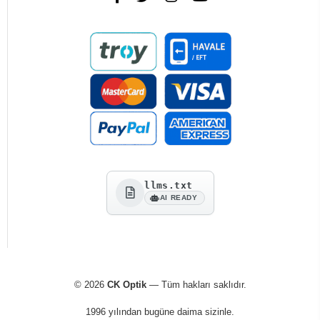
llms.txt
AI READY
© 2026
CK Optik
— Tüm hakları saklıdır.
1996 yılından bugüne daima sizinle.