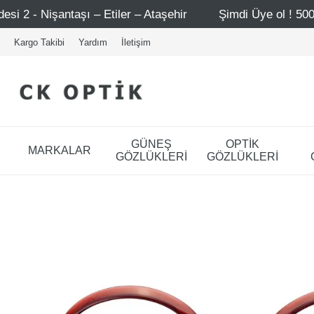
 – Etiler – Ataşehir
Şimdi Üye ol ! 5000 TL üzeri ilk a
Kargo Takibi
Yardım
İletişim
GÜNEŞ
OPTİK
MARKALAR
GÖZLÜKLERİ
GÖZLÜKLERİ