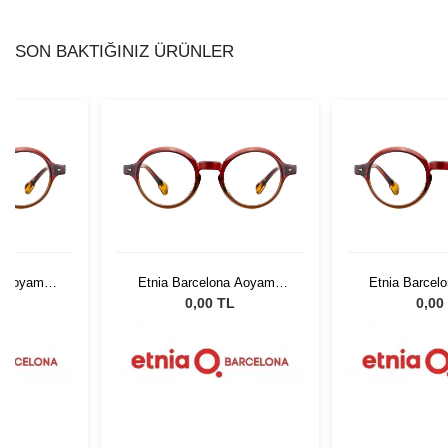
SON BAKTIĞINIZ ÜRÜNLER
a Aoyama
Etnia Barcelona Aoyama
Etnia Barcel
8
BXBR 48
BXBR
L
0,00 TL
0,00