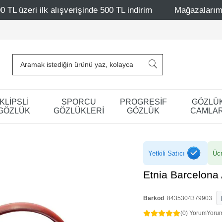
lışverişinde 500 TL indirim
Mağazalarımız – Bağdat Cadd
KLİPSLİ
SPORCU
PROGRESİF
GÖZLÜ
GÖZLÜK
GÖZLÜKLERİ
GÖZLÜK
CAMLAR
Yetkili Satıcı
Ücr
Etnia Barcelon
Barkod
:
8435304379903
(0) Yorum
Yoru