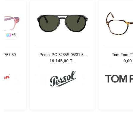
+
3
 3767 39
Persol PO 3235S 95/31 55
Tom Ford F
Unisex Güneş Gözlüğü
L
19.145,00 TL
0,00