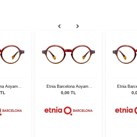
ona Aoyama
Etnia Barcelona Aoyama
Etnia Bar
 48
BXBR 48
BX
 TL
0,00 TL
0,