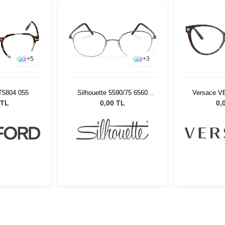
+
5
+
3
T5804 055
Silhouette 5590/75 6560
Versace V
50/19
 TL
0,00 TL
0,