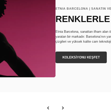
ETNIA BARCELONA | SANATIN V
RENKLERLE
Etnia Barcelona, sanattan ilham alan ö
yaratan bir markadır. Barselona’nın ya
çizgileri ve yüksek kalite cam teknoloj
KOLEKSİYONU KEŞFET