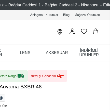
esi 1 - Bağdat Caddesi 2 - Nişantaşı – Etiler – Ataşehir
Anlaşmalı Kurumlar
Blog
Mağaza Yorumları
K
İNDİRİMLİ
LENS
AKSESUAR
I
ÜRÜNLER
etsiz Kargo
Yurtdışı Gönderim
a Aoyama BXBR 48
m Yap