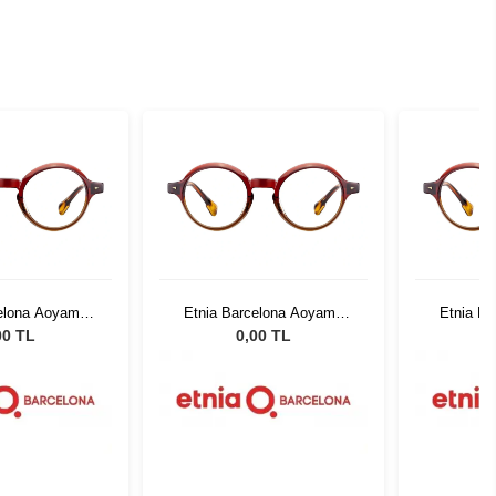
celona Aoyama
Etnia Barcelona Aoyama
Etnia B
BR 48
BXBR 48
00 TL
0,00 TL