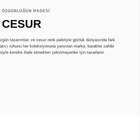
E ÖZGÜRLÜĞÜN İFADESİ
 CESUR
zgün tasarımları ve cesur renk paletiyle gözlük dünyasında fark
ratıcı ruhunu her koleksiyonuna yansıtan marka, karakter sahibi
isiyle kendini ifade etmekten çekinmeyenler için tasarlanır.