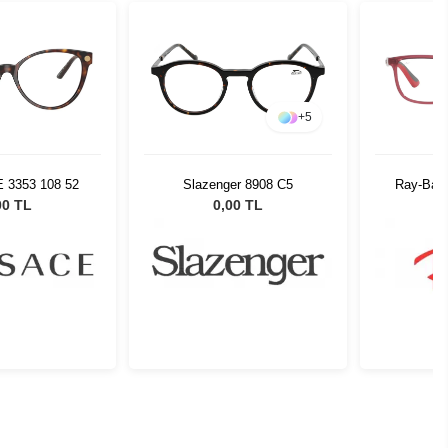
+
5
E 3353 108 52
Slazenger 8908 C5
Ray-Ban
00 TL
0,00 TL