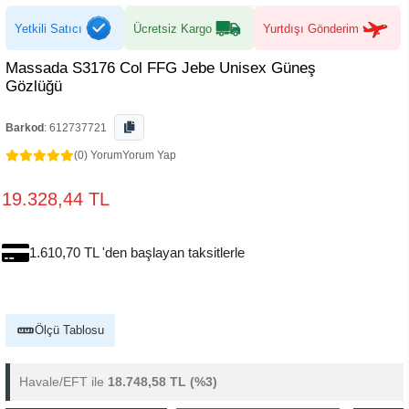
Yetkili Satıcı
Ücretsiz Kargo
Yurtdışı Gönderim
Massada S3176 Col FFG Jebe Unisex Güneş
Gözlüğü
Barkod
:
612737721
(0) Yorum
Yorum Yap
19.328,44 TL
1.610,70 TL 'den başlayan taksitlerle
Ölçü Tablosu
Havale/EFT ile
18.748,58 TL
(%3)