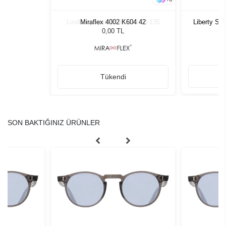
U15 50 135
Miraflex 4002 K604 42
Liberty Sp
0,00 TL
Tükendi
SON BAKTIĞINIZ ÜRÜNLER