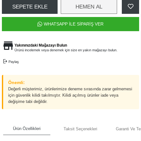
SEPETE EKLE
HEMEN AL
WHATSAPP İLE SİPARİŞ VER
Yakınınızdaki Mağazayı Bulun
Ürünü incelemek veya denemek için size en yakın mağazayı bulun.
Paylaş
Önemli:
Değerli müşterimiz, ürünlerimize deneme sırasında zarar gelmemesi
için güvenlik kilidi takılmıştır. Kilidi açılmış ürünler iade veya
değişime tabi değildir.
Ürün Özellikleri
Taksit Seçenekleri
Garanti Ve Te