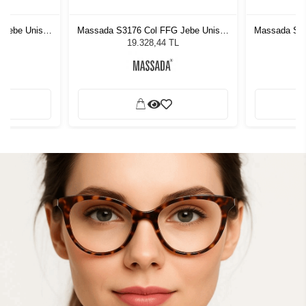
 Jebe Unisex
Massada S3176 Col FFG Jebe Unisex
Massada S31
ğü
Güneş Gözlüğü
G
L
19.328,44 TL