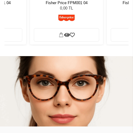
001 04
Fisher Price FPM001 04
Fishe
0,00 TL