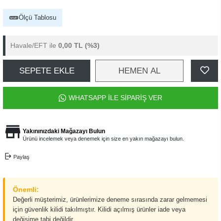
Ölçü Tablosu
Havale/EFT ile
0,00 TL
(%3)
SEPETE EKLE
HEMEN AL
WHATSAPP İLE SİPARİŞ VER
Yakınınızdaki Mağazayı Bulun
Ürünü incelemek veya denemek için size en yakın mağazayı bulun.
Paylaş
Önemli:
Değerli müşterimiz, ürünlerimize deneme sırasında zarar gelmemesi
için güvenlik kilidi takılmıştır. Kilidi açılmış ürünler iade veya
değişime tabi değildir.