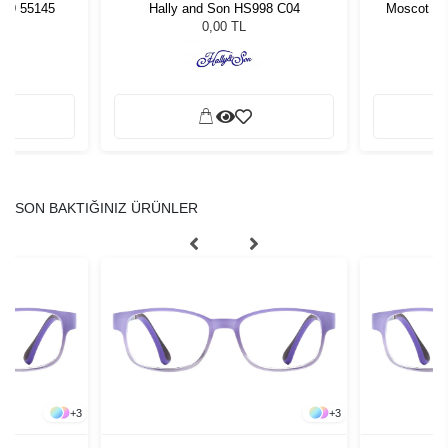
PU9 55145
Hally and Son HS998 C04
Moscot Go
L
0,00 TL
SON BAKTIĞINIZ ÜRÜNLER
+
3
+
3