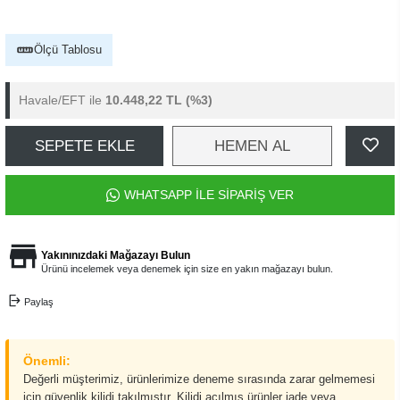
Ölçü Tablosu
Havale/EFT ile
10.448,22 TL
(%3)
SEPETE EKLE
HEMEN AL
WHATSAPP İLE SİPARİŞ VER
Yakınınızdaki Mağazayı Bulun
Ürünü incelemek veya denemek için size en yakın mağazayı bulun.
Paylaş
Önemli:
Değerli müşterimiz, ürünlerimize deneme sırasında zarar gelmemesi
için güvenlik kilidi takılmıştır. Kilidi açılmış ürünler iade veya