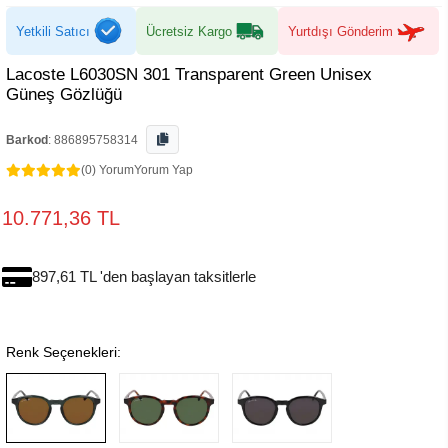
Yetkili Satıcı
Ücretsiz Kargo
Yurtdışı Gönderim
Lacoste L6030SN 301 Transparent Green Unisex
Güneş Gözlüğü
Barkod
:
886895758314
(0) Yorum
Yorum Yap
10.771,36 TL
897,61 TL 'den başlayan taksitlerle
Renk Seçenekleri: