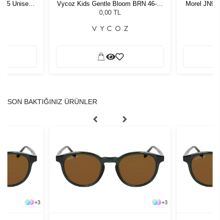
1 55 Unisex
Vycoz Kids Gentle Bloom BRN 46-19
Morel JN90
ğü
135
G
L
0,00 TL
SON BAKTIĞINIZ ÜRÜNLER
+
3
+
3