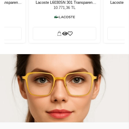
Transparent
Lacoste L6030SN 301 Transparent
Lacoste L6
 Gözlüğü
Green Unisex Güneş Gözlüğü
Green U
L
10.771,36 TL