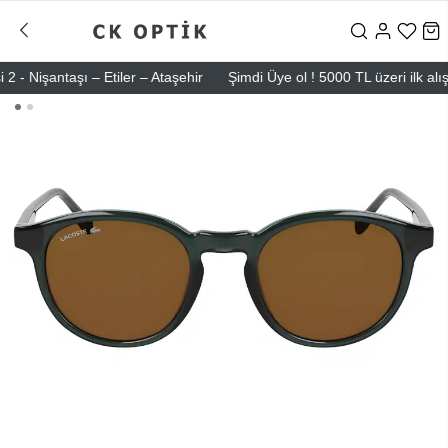
işantaşı – Etiler – Ataşehir
Şimdi Üye ol ! 5000 TL üzeri ilk alışve