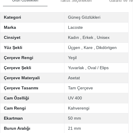
Ürün Özellikleri
Taksit Seçenekleri
Garanti Ve Te
Kategori
Güneş Gözlükleri
Marka
Lacoste
Cinsiyet
Kadın
,
Erkek
,
Unisex
Yüz Şekli
Üçgen
,
Kare
,
Dikdörtgen
Çerçeve Rengi
Yeşil
Çerçeve Şekli
Yuvarlak
,
Oval / Elips
Çerçeve Materyali
Asetat
Çerçeve Tasarımı
Tam Çerçeve
Cam Özelliği
UV 400
Cam Rengi
Kahverengi
Ekartman
50 mm
Burun Aralığı
21 mm