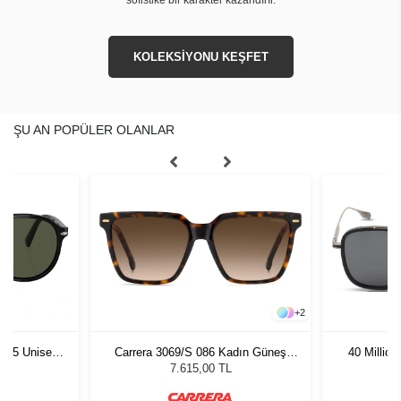
KOLEKSİYONU KEŞFET
ŞU AN POPÜLER OLANLAR
+
2
1 55 Unisex
Carrera 3069/S 086 Kadın Güneş
40 Millio
ğü
Gözlüğü
M
L
7.615,00 TL