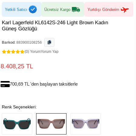
Yetkili Satıcı
Ücretsiz Kargo
Yurtdışı Gönderim
Karl Lagerfeld KL6142S-246 Light Brown Kadın
Güneş Gözlüğü
Barkod
:
883900108256
(0) Yorum
Yorum Yap
8.408,25 TL
700,69 TL 'den başlayan taksitlerle
Renk Seçenekleri: