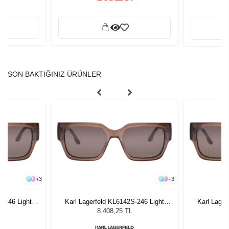
SON BAKTIĞINIZ ÜRÜNLER
+
3
+
3
S-246 Light
Karl Lagerfeld KL6142S-246 Light
Karl Lager
 Gözlüğü
Brown Kadın Güneş Gözlüğü
Brown K
8.408,25 TL