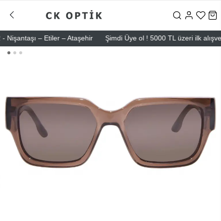
ntaşı – Etiler – Ataşehir
Şimdi Üye ol ! 5000 TL üzeri ilk alışverişi