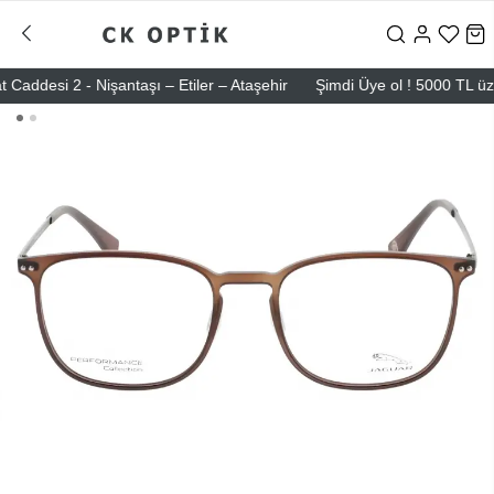
esi 2 - Nişantaşı – Etiler – Ataşehir
Şimdi Üye ol ! 5000 TL üzeri i