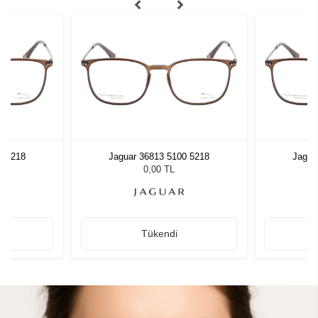
0 5218
Jaguar 36813 5100 5218
Jagua
0,00 TL
Tükendi