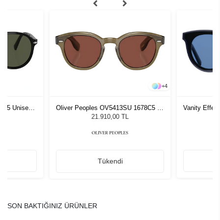
+
4
1 55 Unisex
Oliver Peoples OV5413SU 1678C5 50
Vanity Effe
ğü
Unisex Güneş Gözlüğü
G
L
21.910,00 TL
Tükendi
SON BAKTIĞINIZ ÜRÜNLER