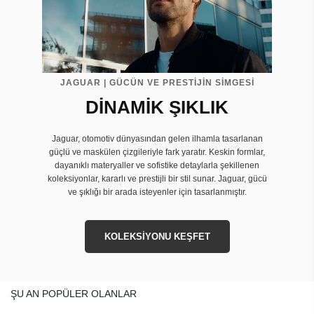
JAGUAR | GÜCÜN VE PRESTİJİN SİMGESİ
DİNAMİK ŞIKLIK
Jaguar, otomotiv dünyasından gelen ilhamla tasarlanan
güçlü ve maskülen çizgileriyle fark yaratır. Keskin formlar,
dayanıklı materyaller ve sofistike detaylarla şekillenen
koleksiyonlar, kararlı ve prestijli bir stil sunar. Jaguar, gücü
ve şıklığı bir arada isteyenler için tasarlanmıştır.
KOLEKSİYONU KEŞFET
ŞU AN POPÜLER OLANLAR