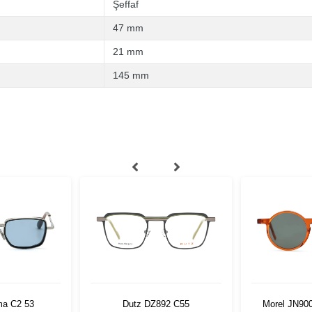
Şeffaf
47 mm
21 mm
145 mm
ma C2 53
Dutz DZ892 C55
Morel JN90