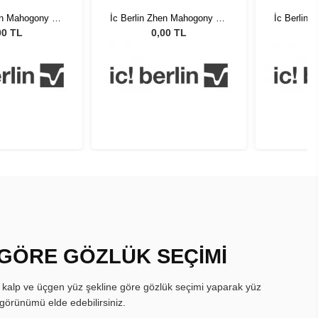
hen Mahogony HD
İc Berlin Zhen Mahogony HD
İc Berlin
tt 47
Matt 47
00 TL
0,00 TL
 GÖRE GÖZLÜK SEÇİMİ
, kalp ve üçgen yüz şekline göre gözlük seçimi yaparak yüz
görünümü elde edebilirsiniz.