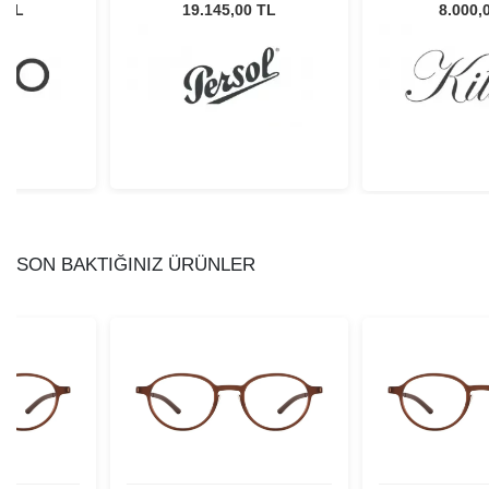
Unisex Güneş Gözlüğü
8 TL
19.145,00 TL
8.000,
SON BAKTIĞINIZ ÜRÜNLER