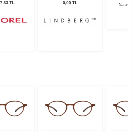
1116344
7,33 TL
0,00 TL
Natural