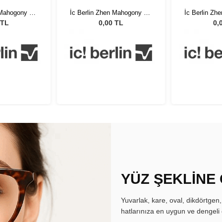
 Mahogony HD
İc Berlin Zhen Mahogony HD
İc Berlin Z
 47
Matt 47
Ma
 TL
0,00 TL
0,
YÜZ ŞEKLİNE
Yuvarlak, kare, oval, dikdörtgen
hatlarınıza en uygun ve dengeli 