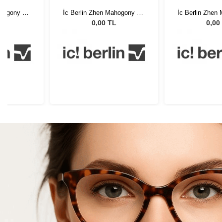
ahogony HD
İc Berlin Zhen Mahogony HD
İc Berlin Zhen
7
Matt 47
Matt
L
0,00 TL
0,00