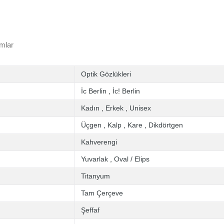
mlar
Optik Gözlükleri
İc Berlin
,
İc! Berlin
Kadın
,
Erkek
,
Unisex
Üçgen
,
Kalp
,
Kare
,
Dikdörtgen
Kahverengi
Yuvarlak
,
Oval / Elips
Titanyum
Tam Çerçeve
Şeffaf