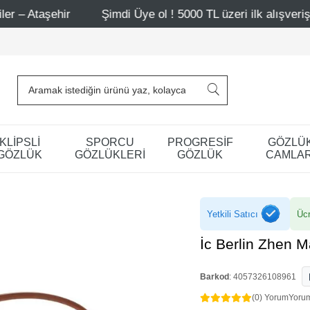
Şimdi Üye ol ! 5000 TL üzeri ilk alışverişinde 500 TL indi
KLİPSLİ
SPORCU
PROGRESİF
GÖZLÜ
GÖZLÜK
GÖZLÜKLERİ
GÖZLÜK
CAMLAR
Yetkili Satıcı
Ücr
İc Berlin Zhen 
Barkod
:
4057326108961
(0) Yorum
Yoru