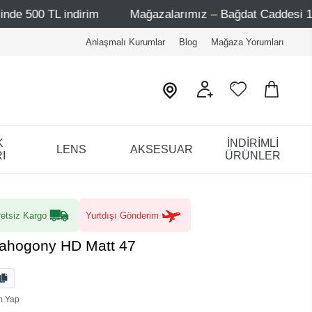
rim
Mağazalarımız – Bağdat Caddesi 1 - Bağdat Caddesi
Anlaşmalı Kurumlar
Blog
Mağaza Yorumları
K
İNDİRİMLİ
LENS
AKSESUAR
I
ÜRÜNLER
etsiz Kargo
Yurtdışı Gönderim
Mahogony HD Matt 47
m Yap