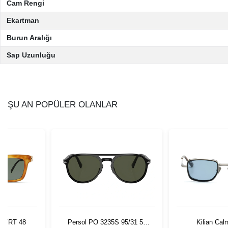
Cam Rengi
Ekartman
Burun Aralığı
Sap Uzunluğu
ŞU AN POPÜLER OLANLAR
BLTRT 48
Persol PO 3235S 95/31 55
Kilian Cal