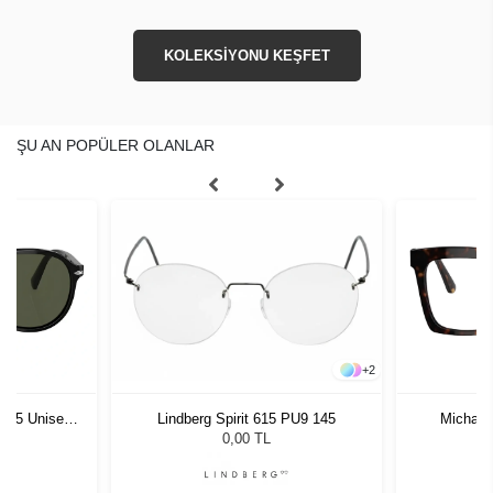
KOLEKSİYONU KEŞFET
ŞU AN POPÜLER OLANLAR
+
2
1 55 Unisex
Michael
Lindberg Spirit 615 PU9 145
ğü
L
0,00 TL