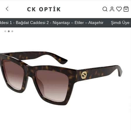
1 - Bağdat Caddesi 2 - Nişantaşı – Etiler – Ataşehir
Şimdi Üye ol ! 