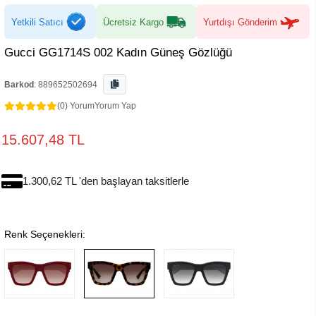
Yetkili Satıcı
Ücretsiz Kargo
Yurtdışı Gönderim
Gucci GG1714S 002 Kadın Güneş Gözlüğü
Barkod
:
889652502694
(0) Yorum
Yorum Yap
15.607,48 TL
1.300,62 TL 'den başlayan taksitlerle
Renk Seçenekleri: