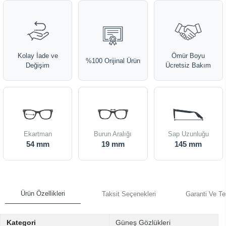
Kolay İade ve
Ömür Boyu
%100 Orijinal Ürün
Değişim
Ücretsiz Bakım
Ekartman
Burun Aralığı
Sap Uzunluğu
54 mm
19 mm
145 mm
Ürün Özellikleri
Taksit Seçenekleri
Garanti Ve Te
Kategori
Güneş Gözlükleri