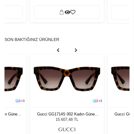
SON BAKTIĞINIZ ÜRÜNLER
+
3
+
3
adın Güneş
Gucci GG1714S 002 Kadın Güneş
Gucci GG1
Gözlüğü
L
15.607,48 TL