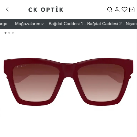
o
Mağazalarımız – Bağdat Caddesi 1 - Bağdat Caddesi 2 - Nişantaşı –