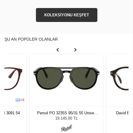
KOLEKSİYONU KEŞFET
ŞU AN POPÜLER OLANLAR
+
2
63 3091 54
Persol PO 3235S 95/31 55 Unisex
David Be
Güneş Gözlüğü
19.145,00 TL