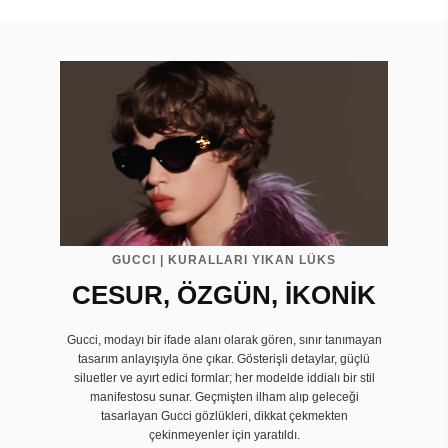
GUCCI | KURALLARI YIKAN LÜKS
CESUR, ÖZGÜN, İKONİK
Gucci, modayı bir ifade alanı olarak gören, sınır tanımayan
tasarım anlayışıyla öne çıkar. Gösterişli detaylar, güçlü
siluetler ve ayırt edici formlar; her modelde iddialı bir stil
manifestosu sunar. Geçmişten ilham alıp geleceği
tasarlayan Gucci gözlükleri, dikkat çekmekten
çekinmeyenler için yaratıldı.