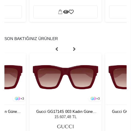
SON BAKTIĞINIZ ÜRÜNLER
+
3
+
3
adın Güneş
Gucci GG1714S 003 Kadın Güneş
Gucci GG1
Gözlüğü
L
15.607,48 TL