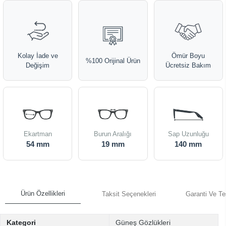
Kolay İade ve
Ömür Boyu
%100 Orijinal Ürün
Değişim
Ücretsiz Bakım
Ekartman
Burun Aralığı
Sap Uzunluğu
54 mm
19 mm
140 mm
Ürün Özellikleri
Taksit Seçenekleri
Garanti Ve Te
Kategori
Güneş Gözlükleri