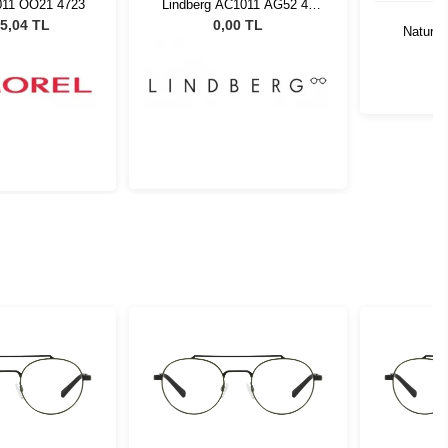
C1011 AG52 42
Oliver P
135
5
00 TL
91.
Natural Colors Quartzo
0,00 TL