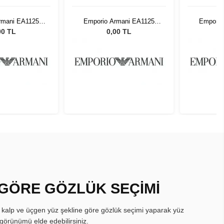
rmani EA1125
Emporio Armani EA1125
Emporio
20 48
3120 48
00 TL
0,00 TL
 GÖRE GÖZLÜK SEÇİMİ
, kalp ve üçgen yüz şekline göre gözlük seçimi yaparak yüz
görünümü elde edebilirsiniz.