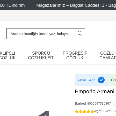
ımız – Bağdat Caddesi 1 - Bağdat Caddesi 2 - Nişantaşı – E
KLİPSLİ
SPORCU
PROGRESİF
GÖZLÜ
GÖZLÜK
GÖZLÜKLERİ
GÖZLÜK
CAMLAR
Yetkili Satıcı
Ücr
Emporio Armani
Barkod
:
8056597515467
(0) Yorum
Yoru