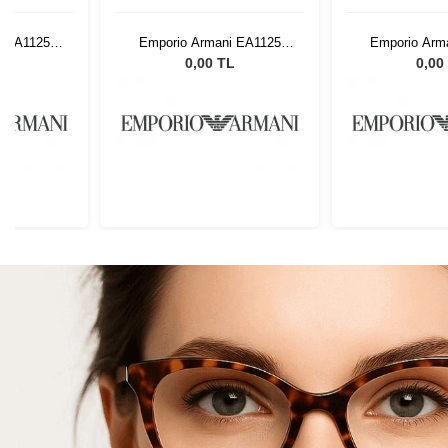
i EA1125
Emporio Armani EA1125
Emporio Arm
8
3120 48
3120
L
0,00 TL
0,00