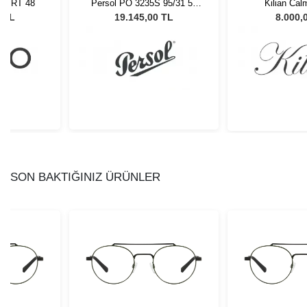
 95/31 55
Kilian Calma C2 53
Franco Vital
Gözlüğü
0 TL
8.000,00 TL
0,00
SON BAKTIĞINIZ ÜRÜNLER