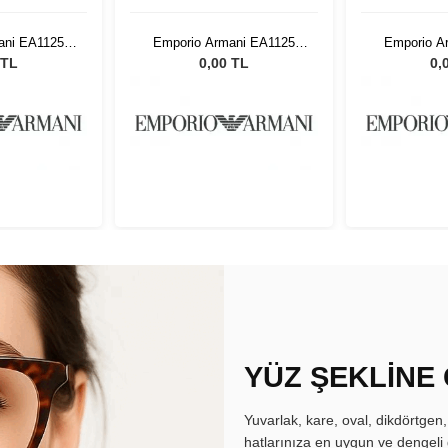
ani EA1125
Emporio Armani EA1125
Emporio A
 48
3120 48
31
 TL
0,00 TL
0,
YÜZ ŞEKLİNE
Yuvarlak, kare, oval, dikdörtgen
hatlarınıza en uygun ve dengeli 