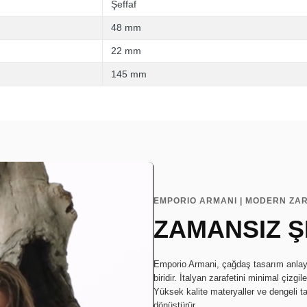
Şeffaf
48 mm
22 mm
145 mm
EMPORIO ARMANI | MODERN ZAR
ZAMANSIZ Ş
Emporio Armani, çağdaş tasarım anlayış
biridir. İtalyan zarafetini minimal çizgi
Yüksek kalite materyaller ve dengeli t
dönüştürür.