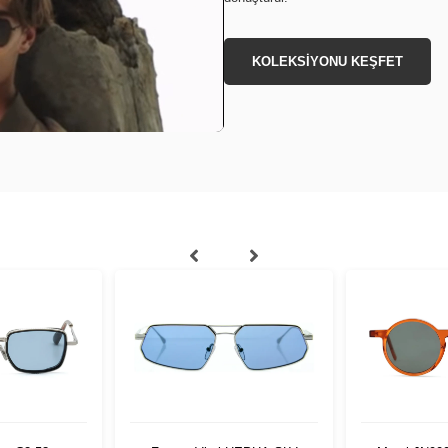
KOLEKSİYONU KEŞFET