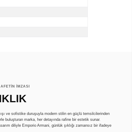
AFETİN İMZASI
IKLIK
ı ve sofistike duruşuyla modern stilin en güçlü temsilcilerinden
lerle buluşturan marka, her detayında rafine bir estetik sunar.
asarım diliyle Emporio Armani, günlük şıklığı zamansız bir ifadeye