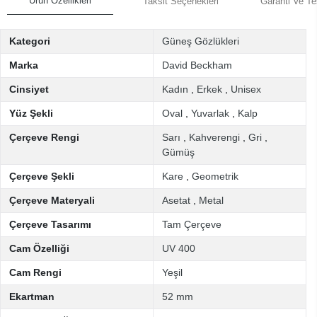
Ürün Özellikleri
Taksit Seçenekleri
Garanti Ve Te
Kategori
Güneş Gözlükleri
Marka
David Beckham
Cinsiyet
Kadın
,
Erkek
,
Unisex
Yüz Şekli
Oval
,
Yuvarlak
,
Kalp
Çerçeve Rengi
Sarı
,
Kahverengi
,
Gri
,
Gümüş
Çerçeve Şekli
Kare
,
Geometrik
Çerçeve Materyali
Asetat
,
Metal
Çerçeve Tasarımı
Tam Çerçeve
Cam Özelliği
UV 400
Cam Rengi
Yeşil
Ekartman
52 mm