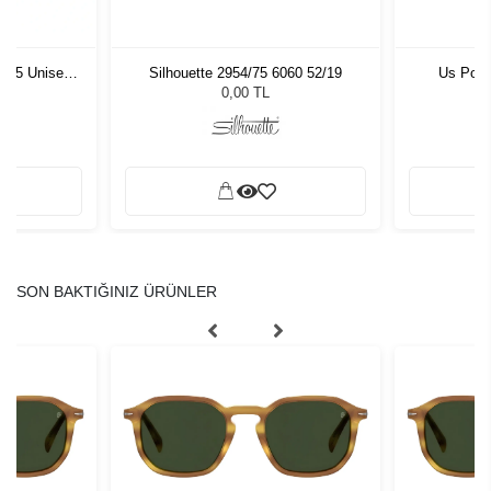
Silhouette 2954/75 6060 52/19
Us Polo Assn. USS 0048 C1
Sla
0,00 TL
0,00 TL
SON BAKTIĞINIZ ÜRÜNLER