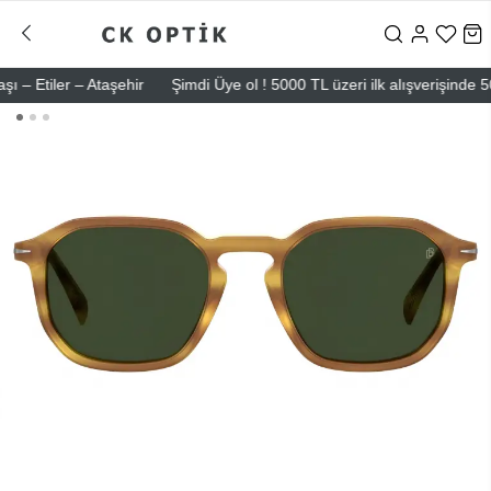
tiler – Ataşehir
Şimdi Üye ol ! 5000 TL üzeri ilk alışverişinde 500 TL