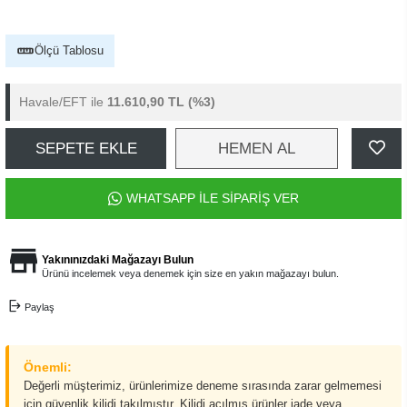
Ölçü Tablosu
Havale/EFT ile
11.610,90 TL
(%3)
SEPETE EKLE
HEMEN AL
WHATSAPP İLE SİPARİŞ VER
Yakınınızdaki Mağazayı Bulun
Ürünü incelemek veya denemek için size en yakın mağazayı bulun.
Paylaş
Önemli:
Değerli müşterimiz, ürünlerimize deneme sırasında zarar gelmemesi
için güvenlik kilidi takılmıştır. Kilidi açılmış ürünler iade veya