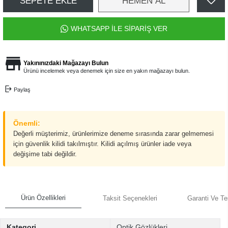
SEPETE EKLE
HEMEN AL
WHATSAPP İLE SİPARİŞ VER
Yakınınızdaki Mağazayı Bulun
Ürünü incelemek veya denemek için size en yakın mağazayı bulun.
Paylaş
Önemli:
Değerli müşterimiz, ürünlerimize deneme sırasında zarar gelmemesi
için güvenlik kilidi takılmıştır. Kilidi açılmış ürünler iade veya
değişime tabi değildir.
Ürün Özellikleri
Taksit Seçenekleri
Garanti Ve Te
Kategori
Optik Gözlükleri