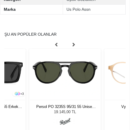
Marka
Us Polo Assn
ŞU AN POPÜLER OLANLAR
+
3
- 55 Erkek
Persol PO 3235S 95/31 55 Unisex
Vyco
ğü
Güneş Gözlüğü
L
19.145,00 TL