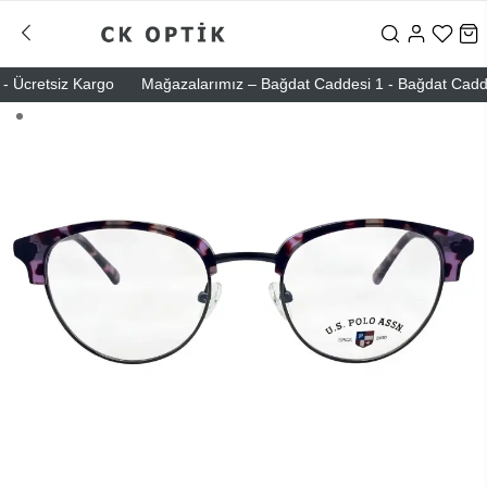
Ücretsiz Kargo
Mağazalarımız – Bağdat Caddesi 1 - Bağdat Caddesi 2