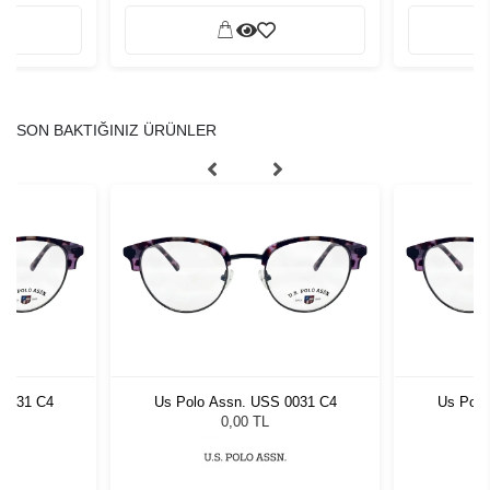
SON BAKTIĞINIZ ÜRÜNLER
 0031 C4
Us Polo Assn. USS 0031 C4
Us Polo
0,00 TL