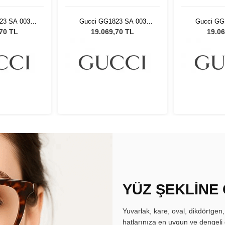
23 SA 003
Gucci GG1823 SA 003
Gucci GG
ş Gözlüğü
Kadın Güneş Gözlüğü
Kadın Gü
,70 TL
19.069,70 TL
19.06
YÜZ ŞEKLİNE
Yuvarlak, kare, oval, dikdörtgen
hatlarınıza en uygun ve dengeli 