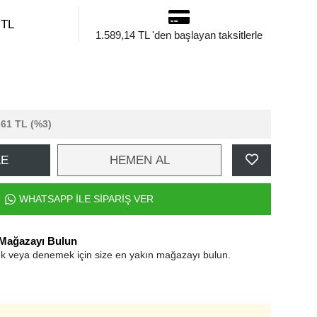
 TL
1.589,14 TL 'den başlayan taksitlerle
,61 TL
(%3)
LE
HEMEN AL
WHATSAPP İLE SİPARİŞ VER
 Mağazayı Bulun
k veya denemek için size en yakın mağazayı bulun.