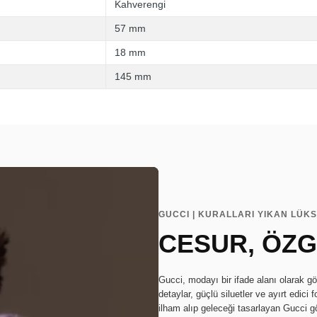
Kahverengi
57 mm
18 mm
145 mm
GUCCI | KURALLARI YIKAN LÜKS
CESUR, ÖZG
Gucci, modayı bir ifade alanı olarak gö
detaylar, güçlü siluetler ve ayırt edici
ilham alıp geleceği tasarlayan Gucci g