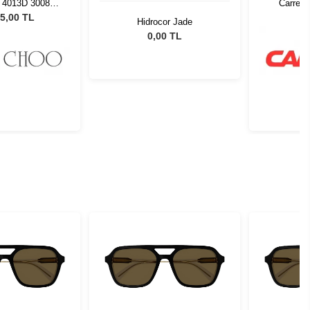
 4013D 30088G
Carrera
 Güneş Gözlüğü
5,00 TL
Hidrocor Jade
0,00 TL