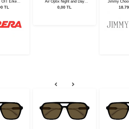
S OIT Erkek
Air Optix Night and Day
Jimmy Choo
özlüğü
Aqua
- 57 Kadın
00 TL
0,00 TL
18.79