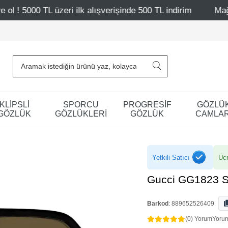
lk alışverişinde 500 TL indirim
Mağazalarımız – Bağdat 
KLİPSLİ
SPORCU
PROGRESİF
GÖZLÜ
GÖZLÜK
GÖZLÜKLERİ
GÖZLÜK
CAMLAR
Yetkili Satıcı
Ücr
Gucci GG1823 S
Barkod
:
889652526409
(0) Yorum
Yoru