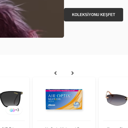
KOLEKSİYONU KEŞFET
+
3