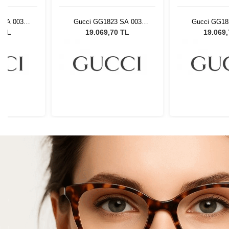
 SA 003
Gucci GG1823 SA 003
Gucci GG18
Gözlüğü
Kadın Güneş Gözlüğü
Kadın Güne
0 TL
19.069,70 TL
19.069