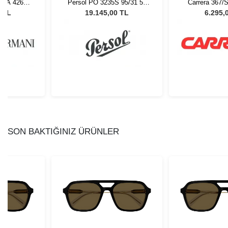
 EA 4261
Persol PO 3235S 95/31 55
Carrera 367/
 Güneş
Unisex Güneş Gözlüğü
Güneş G
0 TL
19.145,00 TL
6.295,
ü
SON BAKTIĞINIZ ÜRÜNLER