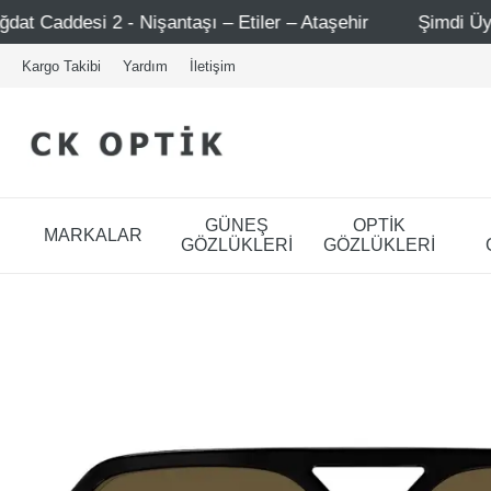
taşı – Etiler – Ataşehir
Şimdi Üye ol ! 5000 TL üzeri i
Kargo Takibi
Yardım
İletişim
GÜNEŞ
OPTİK
MARKALAR
GÖZLÜKLERİ
GÖZLÜKLERİ