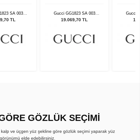
1823 SA 003
Gucci GG1823 SA 003
Gucci 
neş Gözlüğü
Kadın Güneş Gözlüğü
Kadın 
9,70 TL
19.069,70 TL
19.
 GÖRE GÖZLÜK SEÇİMİ
, kalp ve üçgen yüz şekline göre gözlük seçimi yaparak yüz
görünümü elde edebilirsiniz.