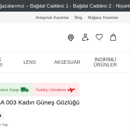
Caddesi 1 - Bağdat Caddesi 2 - Nişantaşı – Etiler – Ataşehi
Anlaşmalı Kurumlar
Blog
Mağaza Yorumları
K
İNDİRİMLİ
LENS
AKSESUAR
I
ÜRÜNLER
etsiz Kargo
Yurtdışı Gönderim
A 003 Kadın Güneş Gözlüğü
m Yap