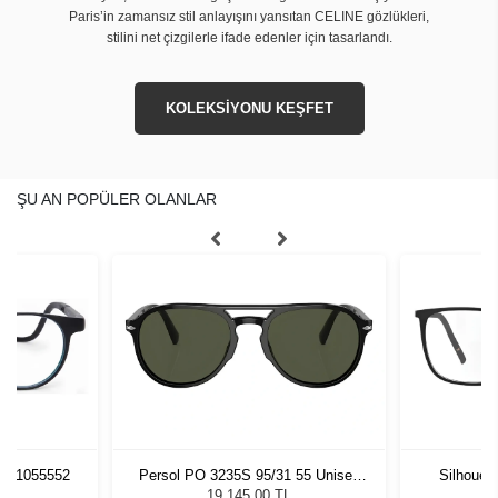
Paris’in zamansız stil anlayışını yansıtan CELINE gözlükleri,
stilini net çizgilerle ifade edenler için tasarlandı.
KOLEKSİYONU KEŞFET
ŞU AN POPÜLER OLANLAR
pt 1055552
Persol PO 3235S 95/31 55 Unisex
Silhouet
Güneş Gözlüğü
19.145,00 TL