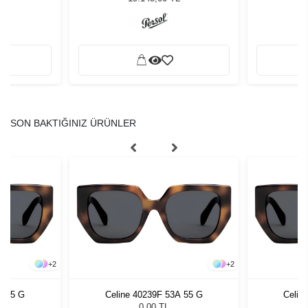
SON BAKTIĞINIZ ÜRÜNLER
+
2
+
2
A 55 G
Celine 40239F 53A 55 G
Celin
0,00 TL