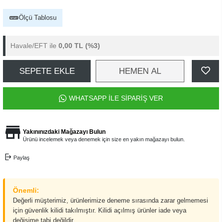
Ölçü Tablosu
Havale/EFT ile
0,00 TL
(%3)
SEPETE EKLE
HEMEN AL
WHATSAPP İLE SİPARİŞ VER
Yakınınızdaki Mağazayı Bulun
Ürünü incelemek veya denemek için size en yakın mağazayı bulun.
Paylaş
Önemli:
Değerli müşterimiz, ürünlerimize deneme sırasında zarar gelmemesi
için güvenlik kilidi takılmıştır. Kilidi açılmış ürünler iade veya
değişime tabi değildir.