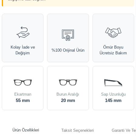
Kolay İade ve
Ömür Boyu
%100 Orijinal Ürün
Değişim
Ücretsiz Bakım
Ekartman
Burun Aralığı
Sap Uzunluğu
55 mm
20 mm
145 mm
Ürün Özellikleri
Taksit Seçenekleri
Garanti Ve Te