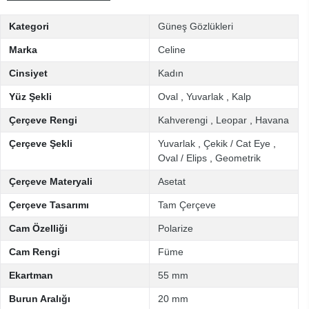
Kategori
Güneş Gözlükleri
Marka
Celine
Cinsiyet
Kadın
Yüz Şekli
Oval
,
Yuvarlak
,
Kalp
Çerçeve Rengi
Kahverengi
,
Leopar
,
Havana
Çerçeve Şekli
Yuvarlak
,
Çekik / Cat Eye
,
Oval / Elips
,
Geometrik
Çerçeve Materyali
Asetat
Çerçeve Tasarımı
Tam Çerçeve
Cam Özelliği
Polarize
Cam Rengi
Füme
Ekartman
55 mm
Burun Aralığı
20 mm