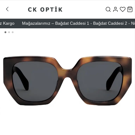
argo
Mağazalarımız – Bağdat Caddesi 1 - Bağdat Caddesi 2 - Nişanta