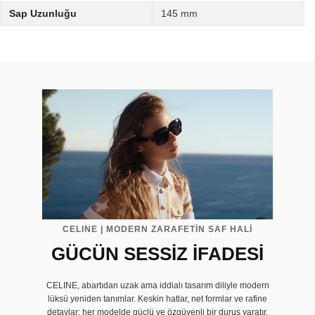
Sap Uzunluğu
145 mm
CELINE | MODERN ZARAFETİN SAF HALİ
GÜCÜN SESSİZ İFADESİ
CELINE, abartıdan uzak ama iddialı tasarım diliyle modern
lüksü yeniden tanımlar. Keskin hatlar, net formlar ve rafine
detaylar; her modelde güçlü ve özgüvenli bir duruş yaratır.