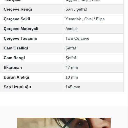
Çerçeve Rengi
Sarı
,
Şeffaf
Çerçeve Şekli
Yuvarlak
,
Oval / Elips
Çerçeve Materyali
Asetat
Çerçeve Tasarımı
Tam Çerçeve
Cam Özelliği
Şeffaf
Cam Rengi
Şeffaf
Ekartman
47 mm
Burun Aralığı
18 mm
Sap Uzunluğu
145 mm