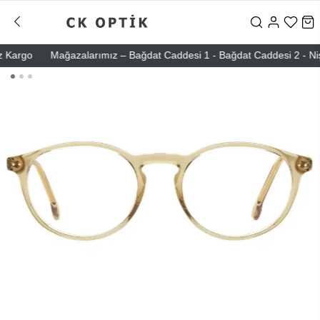
rgo
Mağazalarımız – Bağdat Caddesi 1 - Bağdat Caddesi 2 - Nişantaş