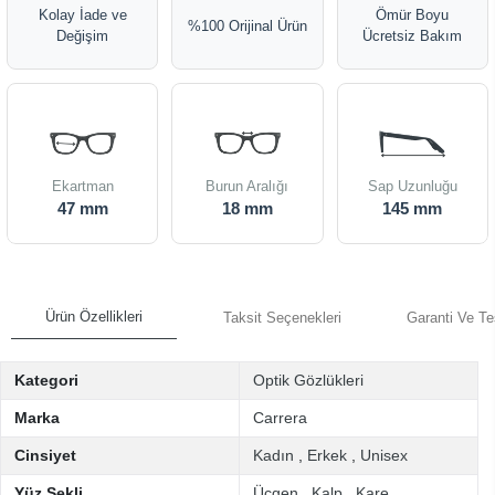
Kolay İade ve
Ömür Boyu
%100 Orijinal Ürün
Değişim
Ücretsiz Bakım
Ekartman
Burun Aralığı
Sap Uzunluğu
47 mm
18 mm
145 mm
Ürün Özellikleri
Taksit Seçenekleri
Garanti Ve Te
Kategori
Optik Gözlükleri
Marka
Carrera
Cinsiyet
Kadın
,
Erkek
,
Unisex
Yüz Şekli
Üçgen
,
Kalp
,
Kare