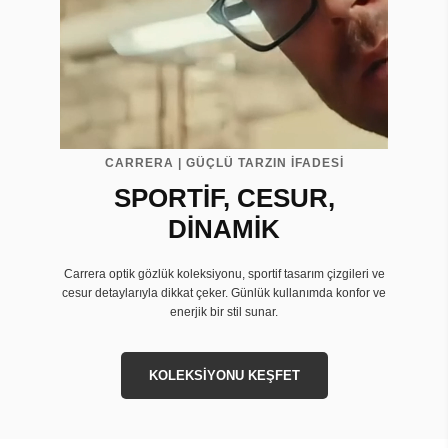
CARRERA | GÜÇLÜ TARZIN İFADESİ
SPORTİF, CESUR,
DİNAMİK
Carrera optik gözlük koleksiyonu, sportif tasarım çizgileri ve
cesur detaylarıyla dikkat çeker. Günlük kullanımda konfor ve
enerjik bir stil sunar.
KOLEKSİYONU KEŞFET