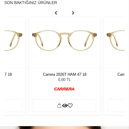
SON BAKTIĞINIZ ÜRÜNLER
M 47 18
Carrera 2026T HAM 47 18
Carrer
0,00 TL