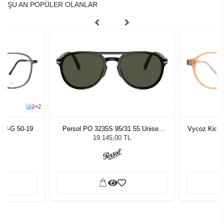
ŞU AN POPÜLER OLANLAR
+
2
LU-G 50-19
Persol PO 3235S 95/31 55 Unisex
Vycoz Kids 
Güneş Gözlüğü
19.145,00 TL