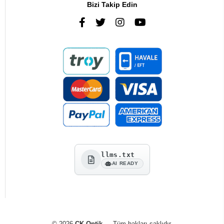
Bizi Takip Edin
llms.txt
AI READY
© 2026
CK Optik
— Tüm hakları saklıdır.