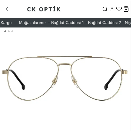
go
Mağazalarımız – Bağdat Caddesi 1 - Bağdat Caddesi 2 - Nişantaşı 