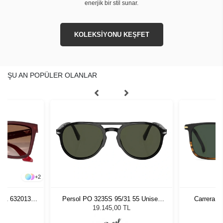
enerjik bir stil sunar.
KOLEKSİYONU KEŞFET
ŞU AN POPÜLER OLANLAR
+
2
261 632013
Persol PO 3235S 95/31 55 Unisex
Carrera 3
zlüğü
Güneş Gözlüğü
L
19.145,00 TL