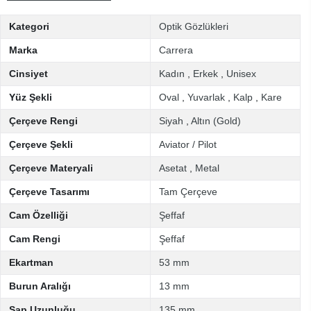
Kategori
Optik Gözlükleri
Marka
Carrera
Cinsiyet
Kadın
,
Erkek
,
Unisex
Yüz Şekli
Oval
,
Yuvarlak
,
Kalp
,
Kare
Çerçeve Rengi
Siyah
,
Altın (Gold)
Çerçeve Şekli
Aviator / Pilot
Çerçeve Materyali
Asetat
,
Metal
Çerçeve Tasarımı
Tam Çerçeve
Cam Özelliği
Şeffaf
Cam Rengi
Şeffaf
Ekartman
53 mm
Burun Aralığı
13 mm
Sap Uzunluğu
135 mm