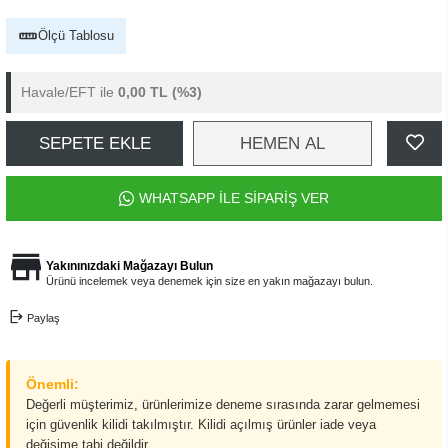
Ölçü Tablosu
Havale/EFT ile
0,00 TL
(%3)
SEPETE EKLE
HEMEN AL
WHATSAPP İLE SİPARİŞ VER
Yakınınızdaki Mağazayı Bulun
Ürünü incelemek veya denemek için size en yakın mağazayı bulun.
Paylaş
Önemli:
Değerli müşterimiz, ürünlerimize deneme sırasında zarar gelmemesi
için güvenlik kilidi takılmıştır. Kilidi açılmış ürünler iade veya
değişime tabi değildir.