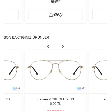
SON BAKTIĞINIZ ÜRÜNLER
+
2
+
2
L 53 13
Carrera 2020T RHL 53 13
Carrer
0,00 TL