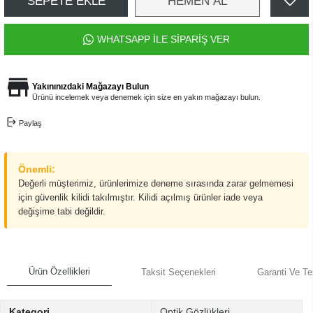
SEPETE EKLE
HEMEN AL
WHATSAPP İLE SİPARİŞ VER
Yakınınızdaki Mağazayı Bulun
Ürünü incelemek veya denemek için size en yakın mağazayı bulun.
Paylaş
Önemli:
Değerli müşterimiz, ürünlerimize deneme sırasında zarar gelmemesi
için güvenlik kilidi takılmıştır. Kilidi açılmış ürünler iade veya
değişime tabi değildir.
Ürün Özellikleri
Taksit Seçenekleri
Garanti Ve Te
Kategori
Optik Gözlükleri