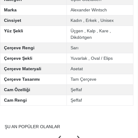
Marka
Alexander Wintsch
Cinsiyet
Kadın
,
Erkek
,
Unisex
Yüz Şekli
Üçgen
,
Kalp
,
Kare
,
Dikdörtgen
Çerçeve Rengi
Sarı
Çerçeve Şekli
Yuvarlak
,
Oval / Elips
Çerçeve Materyali
Asetat
Çerçeve Tasarımı
Tam Çerçeve
Cam Özelliği
Şeffaf
Cam Rengi
Şeffaf
ŞU AN POPÜLER OLANLAR