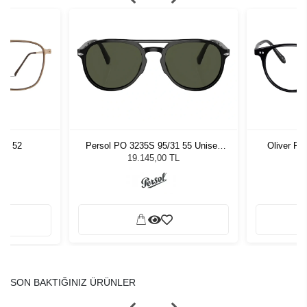
GD 52
Persol PO 3235S 95/31 55 Unisex
Oliver Pe
Güneş Gözlüğü
19.145,00 TL
SON BAKTIĞINIZ ÜRÜNLER