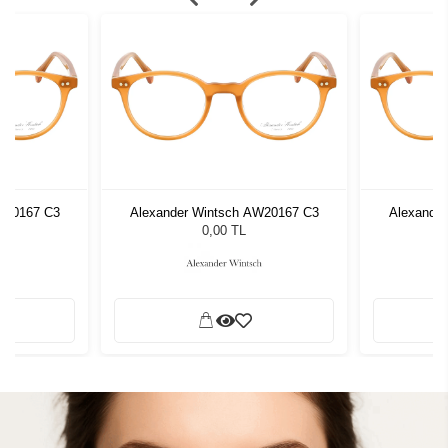
W20167 C3
Alexander Wintsch AW20167 C3
Alexande
0,00 TL