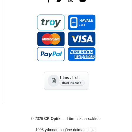
llms.txt
AI READY
© 2026
CK Optik
— Tüm hakları saklıdır.
1996 yılından bugüne daima sizinle.