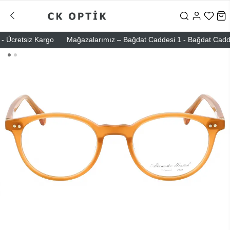
 Ücretsiz Kargo
Mağazalarımız – Bağdat Caddesi 1 - Bağdat Caddesi 2