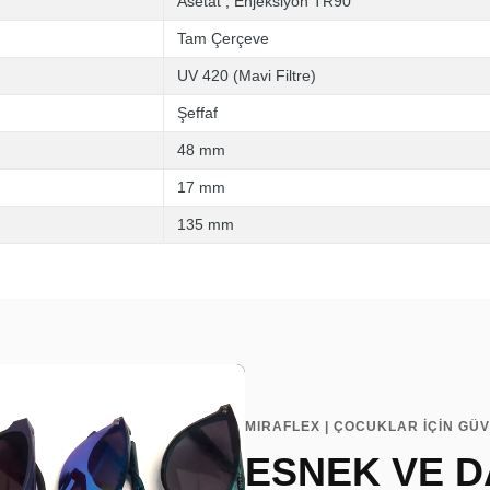
Asetat
,
Enjeksiyon TR90
Tam Çerçeve
UV 420 (Mavi Filtre)
Şeffaf
48 mm
17 mm
135 mm
MIRAFLEX | ÇOCUKLAR İÇİN GÜ
ESNEK VE D