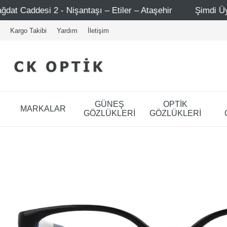
ntaşı – Etiler – Ataşehir
Şimdi Üye ol ! 5000 TL üzeri 
Kargo Takibi
Yardım
İletişim
GÜNEŞ
OPTİK
MARKALAR
GÖZLÜKLERİ
GÖZLÜKLERİ