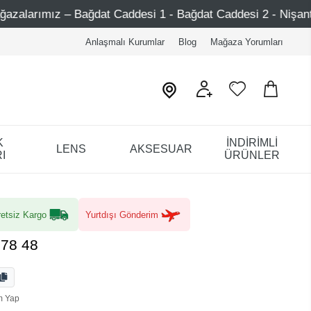
 Caddesi 1 - Bağdat Caddesi 2 - Nişantaşı – Etiler – Ataşeh
Anlaşmalı Kurumlar
Blog
Mağaza Yorumları
K
İNDİRİMLİ
LENS
AKSESUAR
I
ÜRÜNLER
etsiz Kargo
Yurtdışı Gönderim
378 48
m Yap