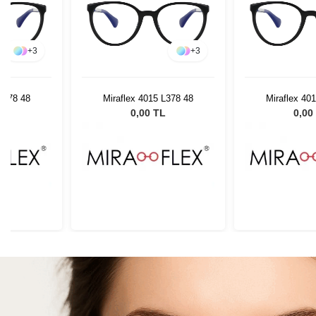
+
3
+
3
 L378 48
Miraflex 4015 L378 48
Miraflex 40
L
0,00 TL
0,00