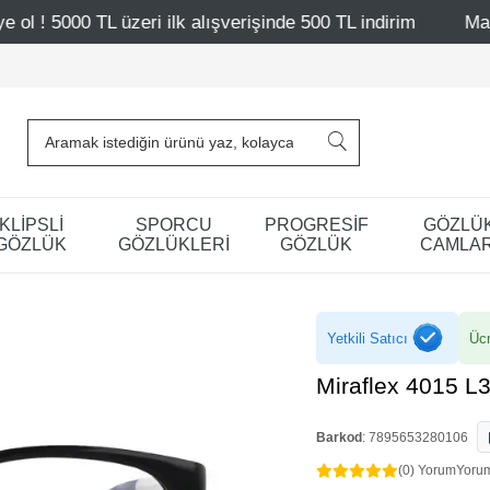
ilk alışverişinde 500 TL indirim
Mağazalarımız – Bağdat
KLİPSLİ
SPORCU
PROGRESİF
GÖZLÜ
GÖZLÜK
GÖZLÜKLERİ
GÖZLÜK
CAMLAR
Yetkili Satıcı
Ücr
Miraflex 4015 L
Barkod
:
7895653280106
(0) Yorum
Yoru