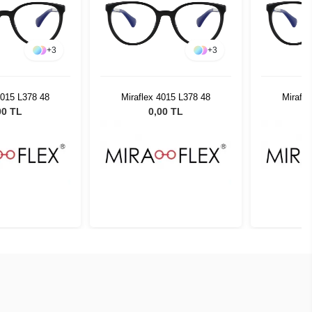
+
3
+
3
4015 L378 48
Miraflex 4015 L378 48
Mirafle
00 TL
0,00 TL