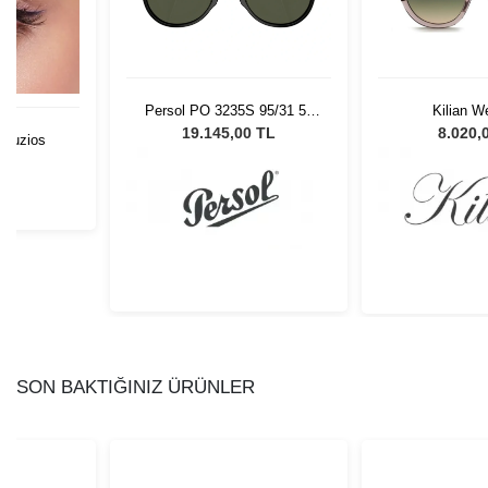
Persol PO 3235S 95/31 55
Kilian W
Unisex Güneş Gözlüğü
19.145,00 TL
8.020,
 Buzios
L
SON BAKTIĞINIZ ÜRÜNLER