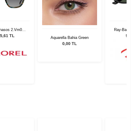
Thasos 2.Vm05
Ray-Ban 
121
5,61 TL
9.
Aquarella Bahia Green
0,00 TL