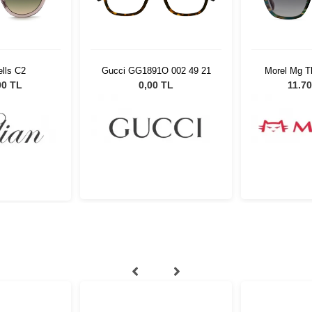
ells C2
Gucci GG1891O 002 49 21
Morel Mg 
5
00 TL
0,00 TL
11.70