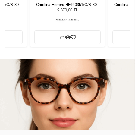
351/G/S 807
Carolina Herrera HER 0351/G/S 807
Carolina H
özlüğü
54 Kadın Güneş Gözlüğü
54 Ka
9.870,00 TL