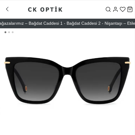
alarımız – Bağdat Caddesi 1 - Bağdat Caddesi 2 - Nişantaşı – Etiler – 