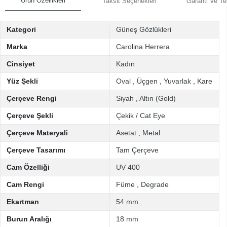
Ürün Özellikleri
Taksit Seçenekleri
Garanti Ve Te
Kategori
Güneş Gözlükleri
Marka
Carolina Herrera
Cinsiyet
Kadın
Yüz Şekli
Oval
,
Üçgen
,
Yuvarlak
,
Kare
Çerçeve Rengi
Siyah
,
Altın (Gold)
Çerçeve Şekli
Çekik / Cat Eye
Çerçeve Materyali
Asetat
,
Metal
Çerçeve Tasarımı
Tam Çerçeve
Cam Özelliği
UV 400
Cam Rengi
Füme
,
Degrade
Ekartman
54 mm
Burun Aralığı
18 mm