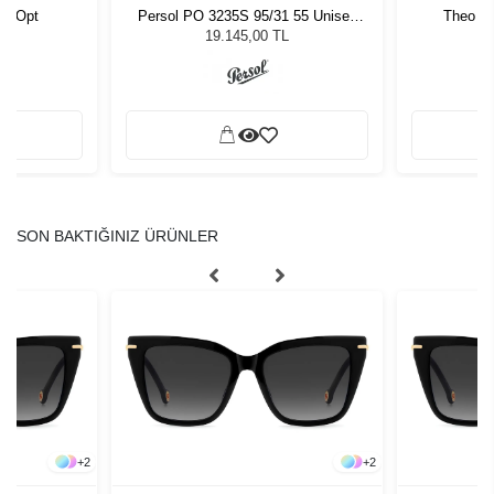
01 Opt
Persol PO 3235S 95/31 55 Unisex
Theo M
Güneş Gözlüğü
19.145,00 TL
SON BAKTIĞINIZ ÜRÜNLER
+
2
+
2