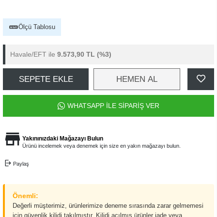
Ölçü Tablosu
Havale/EFT ile
9.573,90 TL
(%3)
SEPETE EKLE
HEMEN AL
WHATSAPP İLE SİPARİŞ VER
Yakınınızdaki Mağazayı Bulun
Ürünü incelemek veya denemek için size en yakın mağazayı bulun.
Paylaş
Önemli:
Değerli müşterimiz, ürünlerimize deneme sırasında zarar gelmemesi
için güvenlik kilidi takılmıştır. Kilidi açılmış ürünler iade veya