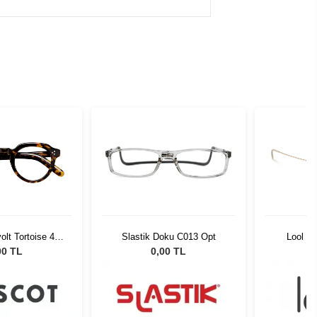
lt Tortoise 45
Slastik Doku C013 Opt
Lool H
02-01
00 TL
0,00 TL