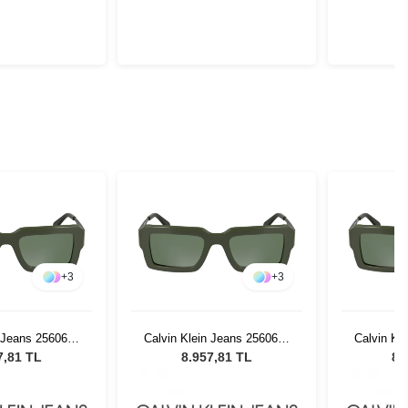
+
3
+
3
n Jeans 25606S-
Calvin Klein Jeans 25606S-
Calvin Kl
 Kadın Güneş
300 Green Kadın Güneş
300 Gre
7,81 TL
8.957,81 TL
8.
zlüğü
Gözlüğü