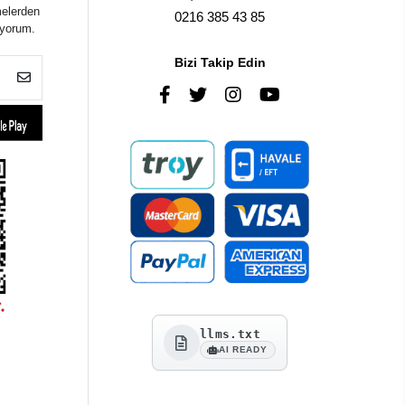
melerden
0216 385 43 85
iyorum.
Bizi Takip Edin
llms.txt
AI READY