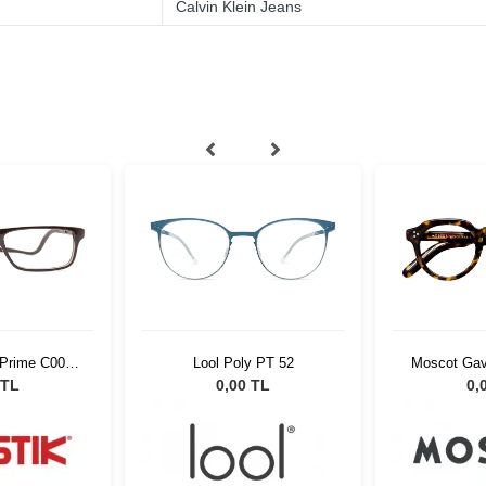
Calvin Klein Jeans
 Prime C007
Lool Poly PT 52
Moscot Gavo
t
20
 TL
0,00 TL
0,