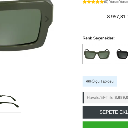
(0) Yorum
Yoru
8.957,81 
Renk Seçenekleri:
Ölçü Tablosu
Havale/EFT ile
8.689,
SEPETE EK