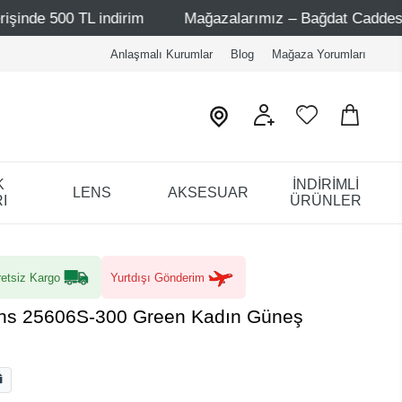
 indirim
Mağazalarımız – Bağdat Caddesi 1 - Bağdat Cad
Anlaşmalı Kurumlar
Blog
Mağaza Yorumları
K
İNDİRİMLİ
LENS
AKSESUAR
I
ÜRÜNLER
etsiz Kargo
Yurtdışı Gönderim
ans 25606S-300 Green Kadın Güneş