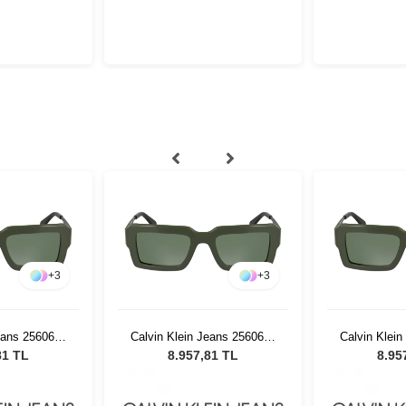
+
3
+
3
eans 25606S-
Calvin Klein Jeans 25606S-
Calvin Klei
adın Güneş
300 Green Kadın Güneş
300 Green
81 TL
8.957,81 TL
8.95
üğü
Gözlüğü
Gö