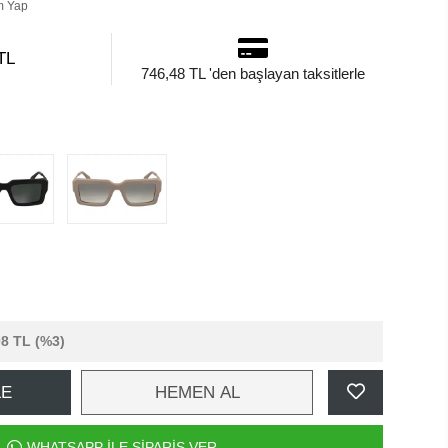
m Yap
TL
746,48 TL 'den başlayan taksitlerle
08 TL
(%3)
LE
HEMEN AL
WHATSAPP İLE SİPARİŞ VER