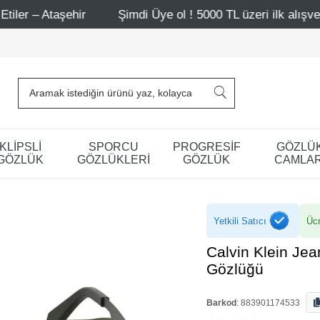
ir
Şimdi Üye ol ! 5000 TL üzeri ilk alışverişinde 500 TL
KLİPSLİ
SPORCU
PROGRESİF
GÖZLÜ
GÖZLÜK
GÖZLÜKLERİ
GÖZLÜK
CAMLAR
Yetkili Satıcı
Ücr
Calvin Klein Je
Gözlüğü
Barkod
:
883901174533