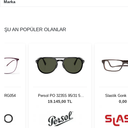
Marka
ŞU AN POPÜLER OLANLAR
BURG054
Persol PO 3235S 95/31 55
Slastik Gonk
Unisex Güneş Gözlüğü
Op
L
19.145,00 TL
0,00