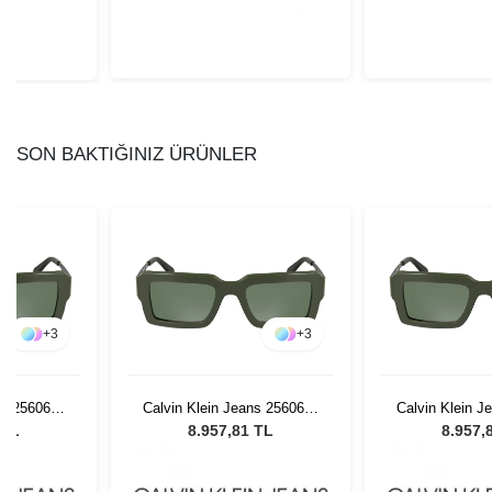
SON BAKTIĞINIZ ÜRÜNLER
+
3
+
3
ns 25606S-
Calvin Klein Jeans 25606S-
Calvin Klein J
ın Güneş
300 Green Kadın Güneş
300 Green K
 TL
8.957,81 TL
8.957,
ü
Gözlüğü
Gözl