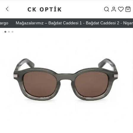
o
Mağazalarımız – Bağdat Caddesi 1 - Bağdat Caddesi 2 - Nişantaşı –