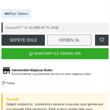
Ölçü Tablosu
Havale/EFT ile
21.589,43 TL
(%3)
SEPETE EKLE
HEMEN AL
WHATSAPP İLE SİPARİŞ VER
Yakınınızdaki Mağazayı Bulun
Ürünü incelemek veya denemek için size en yakın mağazayı bulun.
Paylaş
Önemli:
Değerli müşterimiz, ürünlerimize deneme sırasında zarar gelmemesi
için güvenlik kilidi takılmıştır. Kilidi açılmış ürünler iade veya