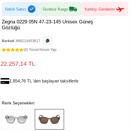
Yetkili Satıcı
Ücretsiz Kargo
Yurtdışı Gönderim
Zegna 0229 05N 47-23-145 Unisex Güneş
Gözlüğü
Barkod
:
889214453617
(0) Yorum
Yorum Yap
22.257,14 TL
1.854,76 TL 'den başlayan taksitlerle
Renk Seçenekleri: