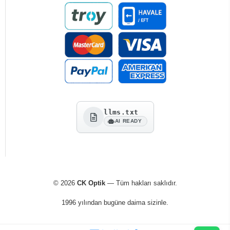
llms.txt
AI READY
© 2026
CK Optik
— Tüm hakları saklıdır.
1996 yılından bugüne daima sizinle.