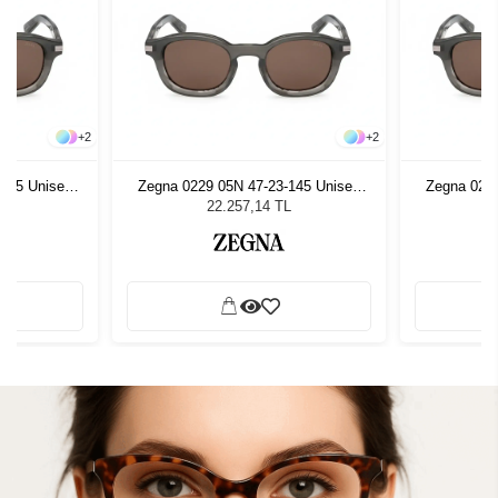
+
2
+
2
-145 Unisex
Zegna 0229 05N 47-23-145 Unisex
Zegna 0229
ğü
Güneş Gözlüğü
G
L
22.257,14 TL