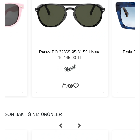
4-4
Persol PO 3235S 95/31 55 Unisex
Etnia Ba
Güneş Gözlüğü
19.145,00 TL
SON BAKTIĞINIZ ÜRÜNLER